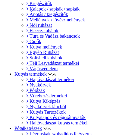
Kiegészítők
Kalapok / sapkák / sapkák
Ápolás / kiegészítők
Mellények / lövészmellények
Női ruházat
Fleece-kabátok
Túra és Vadász bakancsok
Cipők
Kutya mellények
Egyéb Ruházat
Softshell kabátok
Téli Lesvadászat termékei
Vágásvédelem
Kutyás termékek
Hajtóvadászat termékei
Nyakörvek
Pórázak
Vérebezés termékei
Kutya Kiképzés
Nyakörvek láncból
Kutyás Tartozékok
Kutyatápok és rágcsálnivalók
Hajtóvadászat kutyás termékei
Pótalkatrészek
Légpuskák szabadidős fegyverek