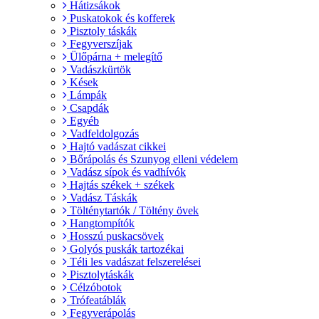
Hátizsákok
Puskatokok és kofferek
Pisztoly táskák
Fegyverszíjak
Ülőpárna + melegítő
Vadászkürtök
Kések
Lámpák
Csapdák
Egyéb
Vadfeldolgozás
Hajtó vadászat cikkei
Bőrápolás és Szunyog elleni védelem
Vadász sípok és vadhívók
Hajtás székek + székek
Vadász Táskák
Tölténytartók / Töltény övek
Hangtompítók
Hosszú puskacsövek
Golyós puskák tartozékai
Téli les vadászat felszerelései
Pisztolytáskák
Célzóbotok
Trófeatáblák
Fegyverápolás