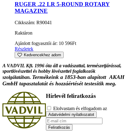
RUGER .22 LR 5-ROUND ROTARY
MAGAZINE
Cikkszám: R90041
Raktáron
Ajánlott fogyasztói ár:
10 596
Ft
Részletek
Kedvencekhez adom
A VADVIL Kft. 1996 óta áll a vadászattal, természetjárással,
sportlövészettel és hobby lövészettel foglalkozók
Termékeink a 1853-ban alapított AKAH
szolgálatában.
GmbH tapasztalatát és hozzáértését testesítik meg.
Hírlevél feliratkozás
Elolvastam és elfogadom az
Adatvédelmi nyilatkozatot
Feliratkozás