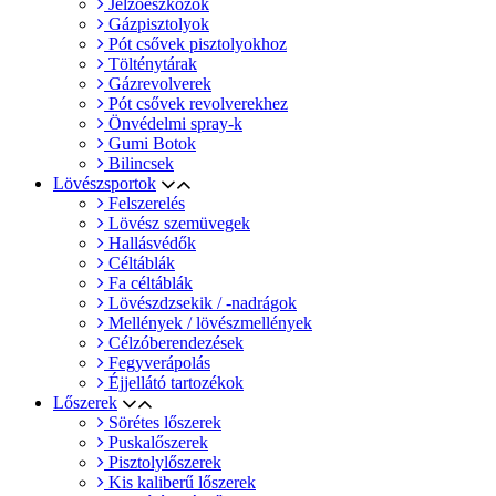
Jelzőeszközök
Gázpisztolyok
Pót csővek pisztolyokhoz
Tölténytárak
Gázrevolverek
Pót csővek revolverekhez
Önvédelmi spray-k
Gumi Botok
Bilincsek
Lövészsportok
Felszerelés
Lövész szemüvegek
Hallásvédők
Céltáblák
Fa céltáblák
Lövészdzsekik / -nadrágok
Mellények / lövészmellények
Célzóberendezések
Fegyverápolás
Éjjellátó tartozékok
Lőszerek
Sörétes lőszerek
Puskalőszerek
Pisztolylőszerek
Kis kaliberű lőszerek