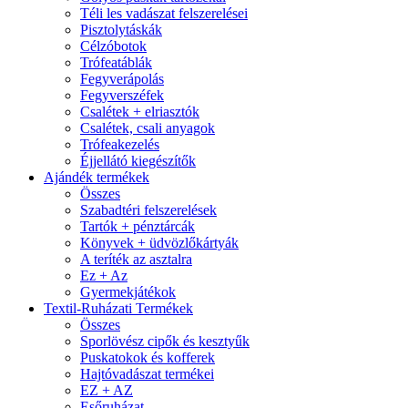
Téli les vadászat felszerelései
Pisztolytáskák
Célzóbotok
Trófeatáblák
Fegyverápolás
Fegyverszéfek
Csalétek + elriasztók
Csalétek, csali anyagok
Trófeakezelés
Éjjellátó kiegészítők
Ajándék termékek
Összes
Szabadtéri felszerelések
Tartók + pénztárcák
Könyvek + üdvözlőkártyák
A teríték az asztalra
Ez + Az
Gyermekjátékok
Textil-Ruházati Termékek
Összes
Sporlövész cipők és kesztyűk
Puskatokok és kofferek
Hajtóvadászat termékei
EZ + AZ
Esőruházat