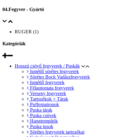
04.Fegyver - Gyártó
RUGER (1)
Kategóriák
Hosszú csövű fegyverek / Puskák
Ismétlő sörétes fegyverek
Sörétes Bock Vadászfegyverek
Ismétlő fegyverek
Félautomata fegyverek
Verseny fegyverek
Tartozékok + Tárak
Pufferpatronok
Puska tárak
Puska csövek
Hangtompítók
Puska tusok
Sörétes fegyverek tartozékai