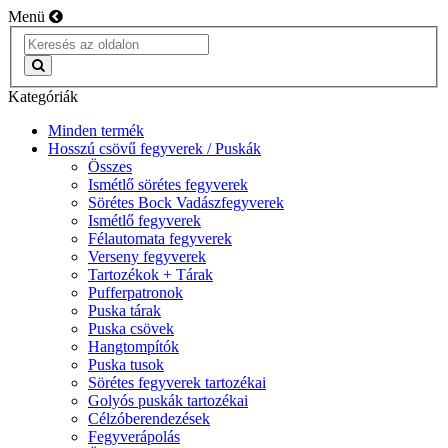
Menü
Kategóriák
Minden termék
Hosszú csövű fegyverek / Puskák
Összes
Ismétlő sörétes fegyverek
Sörétes Bock Vadászfegyverek
Ismétlő fegyverek
Félautomata fegyverek
Verseny fegyverek
Tartozékok + Tárak
Pufferpatronok
Puska tárak
Puska csövek
Hangtompítók
Puska tusok
Sörétes fegyverek tartozékai
Golyós puskák tartozékai
Célzóberendezések
Fegyverápolás