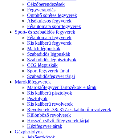
Célzóberendezések
Fegyverápolás
Öntöltő sörétes fegyverek
Alsókulcsos fegyverek
Félautomata sportfegyverek
Sport- és szabadidős fegyverek
Félautomata fegyverek
Kis kaliberű fegyverek
Match légpuskák
Szabadidős légpuskák
Szabadidős légpisztolyok
CO2 légpuskák
Sport fegyverek tárjai
Szabadidősfegyver tárjai
Maroklőfegyverek
Maroklőfegyver Tartozékok + tárak
Kis kaliberű pisztolyok
Pisztolyok
Kis kaliberű revolverek
Revolverek .38/.357-es kaliberű revolverek
Különböző revolverek
Hosszú csövű lőfegyverek tárjai
Kézifegyver-tárak
Gázpisztolyok
Jelzőeszközök