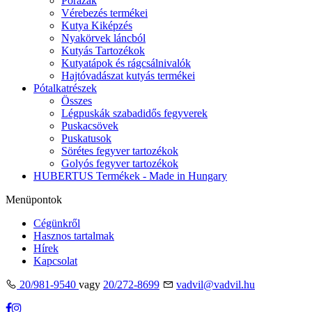
Pórázak
Vérebezés termékei
Kutya Kiképzés
Nyakörvek láncból
Kutyás Tartozékok
Kutyatápok és rágcsálnivalók
Hajtóvadászat kutyás termékei
Pótalkatrészek
Összes
Légpuskák szabadidős fegyverek
Puskacsövek
Puskatusok
Sörétes fegyver tartozékok
Golyós fegyver tartozékok
HUBERTUS Termékek - Made in Hungary
Menüpontok
Cégünkről
Hasznos tartalmak
Hírek
Kapcsolat
20/981-9540
vagy
20/272-8699
vadvil@vadvil.hu