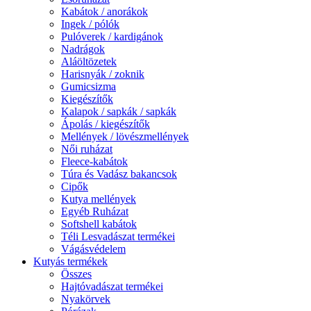
Kabátok / anorákok
Ingek / pólók
Pulóverek / kardigánok
Nadrágok
Aláöltözetek
Harisnyák / zoknik
Gumicsizma
Kiegészítők
Kalapok / sapkák / sapkák
Ápolás / kiegészítők
Mellények / lövészmellények
Női ruházat
Fleece-kabátok
Túra és Vadász bakancsok
Cipők
Kutya mellények
Egyéb Ruházat
Softshell kabátok
Téli Lesvadászat termékei
Vágásvédelem
Kutyás termékek
Összes
Hajtóvadászat termékei
Nyakörvek