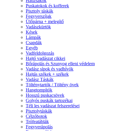
Hátizsákok
Puskatokok és kofferek
Pisztoly táskák
Fegyverszíjak
Ülőpárna + melegítő
Vadászkürtök
Kések
Lámpák
Csapdák
Egyéb
Vadfeldolgozás
Hajtó vadászat cikkei
Bőrápolás és Szunyog elleni védelem
Vadász sípok és vadhívók
Hajtás székek + székek
Vadász Táskák
Tölténytartók / Töltény övek
Hangtompítók
Hosszú puskacsövek
Golyós puskák tartozékai
Téli les vadászat felszerelései
Pisztolytáskák
Célzóbotok
Trófeatáblák
Fegyverápolás