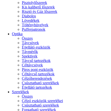
Pisztolylőszerek
Kis kaliberű lőszerek
Risztó és Gáz lőszerek
Diabolos
Lövedékek
Töltényhüvelyek
Pufferpatronok
Optika
Összes
Távcsövek
Éjjellátó eszközök
Távmérők
Spektivek
Távcső tartozékok
Céltávcsövek
Piros pont eszközök
Céltávcső tartozékok
Célzóberendezések
Csúsztatható szerelékek
Éjjellátó tartozékok
Szerelékek
Összes
Célzó eszközök szerelékei
Csúsztatható szerelékek
Forgatható szerelékek