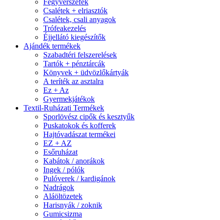
Fegyverszéfek
Csalétek + elriasztók
Csalétek, csali anyagok
Trófeakezelés
Éjjellátó kiegészítők
Ajándék termékek
Szabadtéri felszerelések
Tartók + pénztárcák
Könyvek + üdvözlőkártyák
A teríték az asztalra
Ez + Az
Gyermekjátékok
Textil-Ruházati Termékek
Sporlövész cipők és kesztyűk
Puskatokok és kofferek
Hajtóvadászat termékei
EZ + AZ
Esőruházat
Kabátok / anorákok
Ingek / pólók
Pulóverek / kardigánok
Nadrágok
Aláöltözetek
Harisnyák / zoknik
Gumicsizma