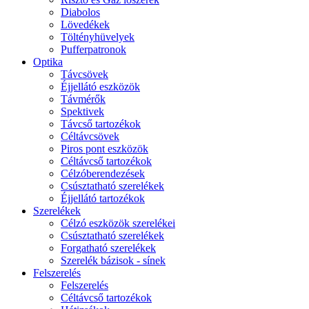
Diabolos
Lövedékek
Töltényhüvelyek
Pufferpatronok
Optika
Távcsövek
Éjjellátó eszközök
Távmérők
Spektivek
Távcső tartozékok
Céltávcsövek
Piros pont eszközök
Céltávcső tartozékok
Célzóberendezések
Csúsztatható szerelékek
Éjjellátó tartozékok
Szerelékek
Célzó eszközök szerelékei
Csúsztatható szerelékek
Forgatható szerelékek
Szerelék bázisok - sínek
Felszerelés
Felszerelés
Céltávcső tartozékok