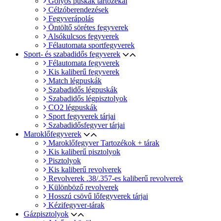
Golyós puskák tartozékai
Célzóberendezések
Fegyverápolás
Öntöltő sörétes fegyverek
Alsókulcsos fegyverek
Félautomata sportfegyverek
Sport- és szabadidős fegyverek
Félautomata fegyverek
Kis kaliberű fegyverek
Match légpuskák
Szabadidős légpuskák
Szabadidős légpisztolyok
CO2 légpuskák
Sport fegyverek tárjai
Szabadidősfegyver tárjai
Maroklőfegyverek
Maroklőfegyver Tartozékok + tárak
Kis kaliberű pisztolyok
Pisztolyok
Kis kaliberű revolverek
Revolverek .38/.357-es kaliberű revolverek
Különböző revolverek
Hosszú csövű lőfegyverek tárjai
Kézifegyver-tárak
Gázpisztolyok