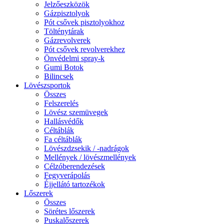
Jelzőeszközök
Gázpisztolyok
Pót csővek pisztolyokhoz
Tölténytárak
Gázrevolverek
Pót csővek revolverekhez
Önvédelmi spray-k
Gumi Botok
Bilincsek
Lövészsportok
Összes
Felszerelés
Lövész szemüvegek
Hallásvédők
Céltáblák
Fa céltáblák
Lövészdzsekik / -nadrágok
Mellények / lövészmellények
Célzóberendezések
Fegyverápolás
Éjjellátó tartozékok
Lőszerek
Összes
Sörétes lőszerek
Puskalőszerek