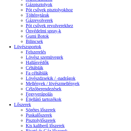
Gázpisztolyok
Pót csővek pisztolyokhoz
Tölténytárak
Gázrevolverek
Pót csővek revolverekhez
Önvédelmi spray-k
Gumi Botok
Bilincsek
Lövészsportok
Felszerelés
Lövész szemüvegek
Hallásvédők
Céltáblák
Fa céltáblák
Lövészdzsekik / -nadrágok
Mellények / lövészmellények
Célzóberendezések
Fegyverápolás
Éjjellátó tartozékok
Lőszerek
Sörétes lőszerek
Puskalőszerek
Pisztolylőszerek
Kis kaliberű lőszerek
Risztó és Gáz lőszerek