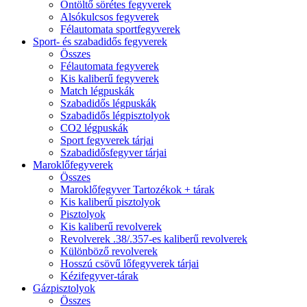
Öntöltő sörétes fegyverek
Alsókulcsos fegyverek
Félautomata sportfegyverek
Sport- és szabadidős fegyverek
Összes
Félautomata fegyverek
Kis kaliberű fegyverek
Match légpuskák
Szabadidős légpuskák
Szabadidős légpisztolyok
CO2 légpuskák
Sport fegyverek tárjai
Szabadidősfegyver tárjai
Maroklőfegyverek
Összes
Maroklőfegyver Tartozékok + tárak
Kis kaliberű pisztolyok
Pisztolyok
Kis kaliberű revolverek
Revolverek .38/.357-es kaliberű revolverek
Különböző revolverek
Hosszú csövű lőfegyverek tárjai
Kézifegyver-tárak
Gázpisztolyok
Összes