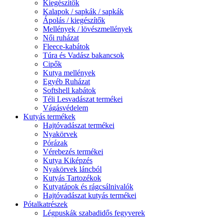
Kiegészítők
Kalapok / sapkák / sapkák
Ápolás / kiegészítők
Mellények / lövészmellények
Női ruházat
Fleece-kabátok
Túra és Vadász bakancsok
Cipők
Kutya mellények
Egyéb Ruházat
Softshell kabátok
Téli Lesvadászat termékei
Vágásvédelem
Kutyás termékek
Hajtóvadászat termékei
Nyakörvek
Pórázak
Vérebezés termékei
Kutya Kiképzés
Nyakörvek láncból
Kutyás Tartozékok
Kutyatápok és rágcsálnivalók
Hajtóvadászat kutyás termékei
Pótalkatrészek
Légpuskák szabadidős fegyverek