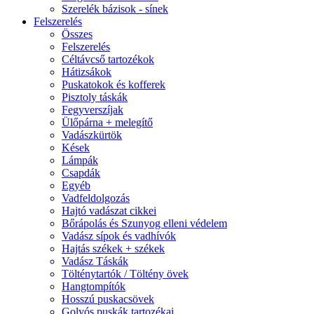
Szerelék bázisok - sínek
Felszerelés
Összes
Felszerelés
Céltávcső tartozékok
Hátizsákok
Puskatokok és kofferek
Pisztoly táskák
Fegyverszíjak
Ülőpárna + melegítő
Vadászkürtök
Kések
Lámpák
Csapdák
Egyéb
Vadfeldolgozás
Hajtó vadászat cikkei
Bőrápolás és Szunyog elleni védelem
Vadász sípok és vadhívók
Hajtás székek + székek
Vadász Táskák
Tölténytartók / Töltény övek
Hangtompítók
Hosszú puskacsövek
Golyós puskák tartozékai