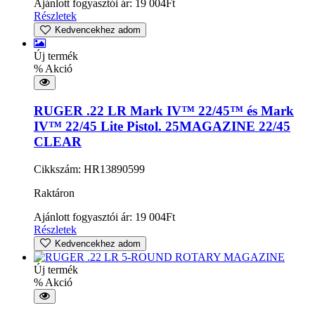
Ajánlott fogyasztói ár:
19 004
Ft
Részletek
Kedvencekhez adom
Új termék
% Akció
RUGER .22 LR Mark IV™ 22/45™ és Mark
IV™ 22/45 Lite Pistol. 25MAGAZINE 22/45
CLEAR
Cikkszám: HR13890599
Raktáron
Ajánlott fogyasztói ár:
19 004
Ft
Részletek
Kedvencekhez adom
Új termék
% Akció