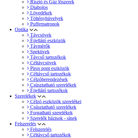
Risztó és Gáz lőszerek
Diabolos
Lövedékek
Töltényhüvelyek
Pufferpatronok
Optika
Távcsövek
Éjjellátó eszközök
Távmérők
Spektivek
Távcső tartozékok
Céltávcsövek
Piros pont eszközök
Céltávcső tartozékok
Célzóberendezések
Csúsztatható szerelékek
Éjjellátó tartozékok
Szerelékek
Célzó eszközök szerelékei
Csúsztatható szerelékek
Forgatható szerelékek
Szerelék bázisok - sínek
Felszerelés
Felszerelés
Céltávcső tartozékok