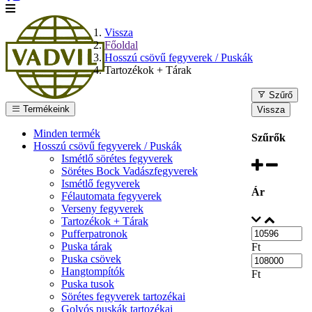
Vissza
Főoldal
Hosszú csövű fegyverek / Puskák
Tartozékok + Tárak
Szűrő
Termékeink
Vissza
Minden termék
Szűrők
Hosszú csövű fegyverek / Puskák
Ismétlő sörétes fegyverek
Sörétes Bock Vadászfegyverek
Ismétlő fegyverek
Ár
Félautomata fegyverek
Verseny fegyverek
Tartozékok + Tárak
Pufferpatronok
Puska tárak
Ft
Puska csövek
Hangtompítók
Ft
Puska tusok
Sörétes fegyverek tartozékai
Golyós puskák tartozékai