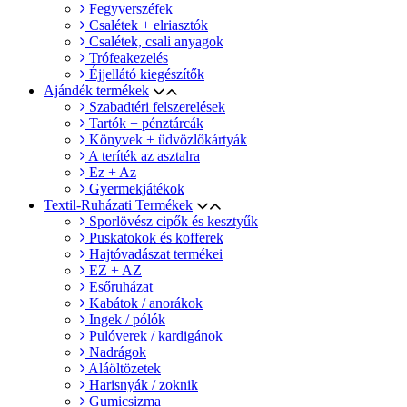
Fegyverszéfek
Csalétek + elriasztók
Csalétek, csali anyagok
Trófeakezelés
Éjjellátó kiegészítők
Ajándék termékek
Szabadtéri felszerelések
Tartók + pénztárcák
Könyvek + üdvözlőkártyák
A teríték az asztalra
Ez + Az
Gyermekjátékok
Textil-Ruházati Termékek
Sporlövész cipők és kesztyűk
Puskatokok és kofferek
Hajtóvadászat termékei
EZ + AZ
Esőruházat
Kabátok / anorákok
Ingek / pólók
Pulóverek / kardigánok
Nadrágok
Aláöltözetek
Harisnyák / zoknik
Gumicsizma