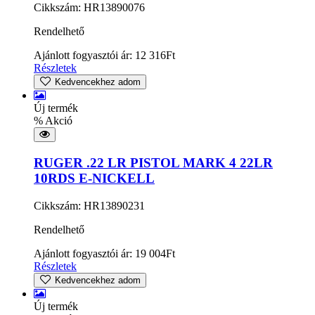
Cikkszám: HR13890076
Rendelhető
Ajánlott fogyasztói ár:
12 316
Ft
Részletek
Kedvencekhez adom
Új termék
% Akció
RUGER .22 LR PISTOL MARK 4 22LR
10RDS E-NICKELL
Cikkszám: HR13890231
Rendelhető
Ajánlott fogyasztói ár:
19 004
Ft
Részletek
Kedvencekhez adom
Új termék