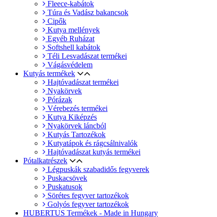
Fleece-kabátok
Túra és Vadász bakancsok
Cipők
Kutya mellények
Egyéb Ruházat
Softshell kabátok
Téli Lesvadászat termékei
Vágásvédelem
Kutyás termékek
Hajtóvadászat termékei
Nyakörvek
Pórázak
Vérebezés termékei
Kutya Kiképzés
Nyakörvek láncból
Kutyás Tartozékok
Kutyatápok és rágcsálnivalók
Hajtóvadászat kutyás termékei
Pótalkatrészek
Légpuskák szabadidős fegyverek
Puskacsövek
Puskatusok
Sörétes fegyver tartozékok
Golyós fegyver tartozékok
HUBERTUS Termékek - Made in Hungary