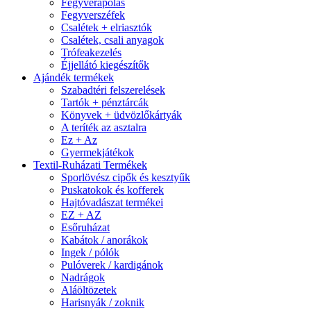
Fegyverápolás
Fegyverszéfek
Csalétek + elriasztók
Csalétek, csali anyagok
Trófeakezelés
Éjjellátó kiegészítők
Ajándék termékek
Szabadtéri felszerelések
Tartók + pénztárcák
Könyvek + üdvözlőkártyák
A teríték az asztalra
Ez + Az
Gyermekjátékok
Textil-Ruházati Termékek
Sporlövész cipők és kesztyűk
Puskatokok és kofferek
Hajtóvadászat termékei
EZ + AZ
Esőruházat
Kabátok / anorákok
Ingek / pólók
Pulóverek / kardigánok
Nadrágok
Aláöltözetek
Harisnyák / zoknik