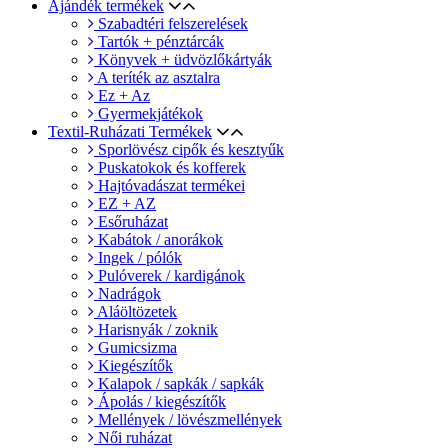
Ajándék termékek
Szabadtéri felszerelések
Tartók + pénztárcák
Könyvek + üdvözlőkártyák
A teríték az asztalra
Ez + Az
Gyermekjátékok
Textil-Ruházati Termékek
Sporlövész cipők és kesztyűk
Puskatokok és kofferek
Hajtóvadászat termékei
EZ + AZ
Esőruházat
Kabátok / anorákok
Ingek / pólók
Pulóverek / kardigánok
Nadrágok
Aláöltözetek
Harisnyák / zoknik
Gumicsizma
Kiegészítők
Kalapok / sapkák / sapkák
Ápolás / kiegészítők
Mellények / lövészmellények
Női ruházat