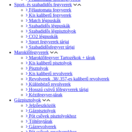
Sport- és szabadidős fegyverek
Félautomata fegyverek
Kis kaliberű fegyverek
Match légpuskák
Szabadidős légpuskák
Szabadidős légpisztolyok
CO2 légpuskák
Sport fegyverek tárjai
Szabadidősfegyver tárjai
Maroklőfegyverek
Maroklőfegyver Tartozékok + tárak
Kis kaliberű pisztolyok
Pisztolyok
Kis kaliberű revolverek
Revolverek .38/.357-es kaliberű revolverek
Különböző revolverek
Hosszú csövű lőfegyverek tárjai
Kézifegyver-tárak
Gázpisztolyok
Jelzőeszközök
Gázpisztolyok
Pót csővek pisztolyokhoz
Tölténytárak
Gázrevolverek
Pót csővek revolverekhez