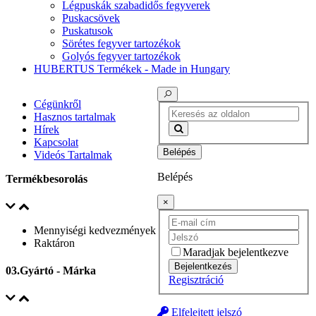
Légpuskák szabadidős fegyverek
Puskacsövek
Puskatusok
Sörétes fegyver tartozékok
Golyós fegyver tartozékok
HUBERTUS Termékek - Made in Hungary
Cégünkről
Hasznos tartalmak
Hírek
Kapcsolat
Belépés
Videós Tartalmak
Belépés
Termékbesorolás
×
Mennyiségi kedvezmények
Raktáron
Maradjak bejelentkezve
Bejelentkezés
03.Gyártó - Márka
Regisztráció
Elfelejtett jelszó