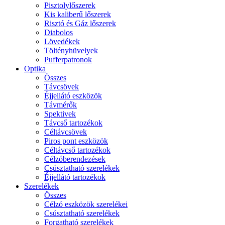
Pisztolylőszerek
Kis kaliberű lőszerek
Risztó és Gáz lőszerek
Diabolos
Lövedékek
Töltényhüvelyek
Pufferpatronok
Optika
Összes
Távcsövek
Éjjellátó eszközök
Távmérők
Spektivek
Távcső tartozékok
Céltávcsövek
Piros pont eszközök
Céltávcső tartozékok
Célzóberendezések
Csúsztatható szerelékek
Éjjellátó tartozékok
Szerelékek
Összes
Célzó eszközök szerelékei
Csúsztatható szerelékek
Forgatható szerelékek