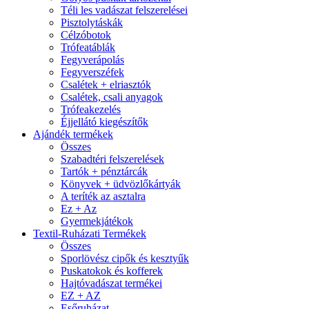
Téli les vadászat felszerelései
Pisztolytáskák
Célzóbotok
Trófeatáblák
Fegyverápolás
Fegyverszéfek
Csalétek + elriasztók
Csalétek, csali anyagok
Trófeakezelés
Éjjellátó kiegészítők
Ajándék termékek
Összes
Szabadtéri felszerelések
Tartók + pénztárcák
Könyvek + üdvözlőkártyák
A teríték az asztalra
Ez + Az
Gyermekjátékok
Textil-Ruházati Termékek
Összes
Sporlövész cipők és kesztyűk
Puskatokok és kofferek
Hajtóvadászat termékei
EZ + AZ
Esőruházat