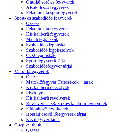
Öntöltő sörétes fegyverek
Alsókulcsos fegyverek
Félautomata sportfegyverek
Sport- és szabadidős fegyverek
Összes
Félautomata fegyverek
Kis kaliberű fegyverek
Match légpuskák
Szabadidős légpuskák
Szabadidős légpisztolyok
CO2 légpuskák
Sport fegyverek tárjai
Szabadidősfegyver tárjai
Maroklőfegyverek
Összes
Maroklőfegyver Tartozékok + tárak
Kis kaliberű pisztolyok
Pisztolyok
Kis kaliberű revolverek
Revolverek .38/.357-es kaliberű revolverek
Különböző revolverek
Hosszú csövű lőfegyverek tárjai
Kézifegyver-tárak
Gázpisztolyok
Összes