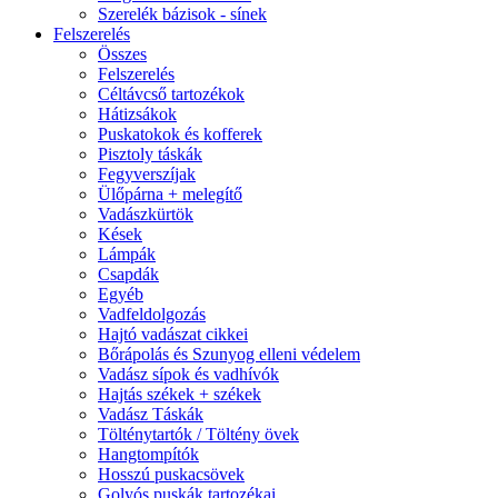
Szerelék bázisok - sínek
Felszerelés
Összes
Felszerelés
Céltávcső tartozékok
Hátizsákok
Puskatokok és kofferek
Pisztoly táskák
Fegyverszíjak
Ülőpárna + melegítő
Vadászkürtök
Kések
Lámpák
Csapdák
Egyéb
Vadfeldolgozás
Hajtó vadászat cikkei
Bőrápolás és Szunyog elleni védelem
Vadász sípok és vadhívók
Hajtás székek + székek
Vadász Táskák
Tölténytartók / Töltény övek
Hangtompítók
Hosszú puskacsövek
Golyós puskák tartozékai