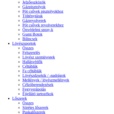
Jelzőeszközök
Gázpisztolyok
Pót csővek pisztolyokhoz
Tölténytárak
Gázrevolverek
Pót csővek revolverekhez
Önvédelmi spray-k
Gumi Botok
Bilincsek
Lövészsportok
Összes
Felszerelés
Lövész szemüvegek
Hallásvédők
Céltáblák
Fa céltáblák
Lövészdzsekik / -nadrágok
Mellények / lövészmellények
Célzóberendezések
Fegyverápolás
Éjjellátó tartozékok
Lőszerek
Összes
Sörétes lőszerek
Puskalőszerek