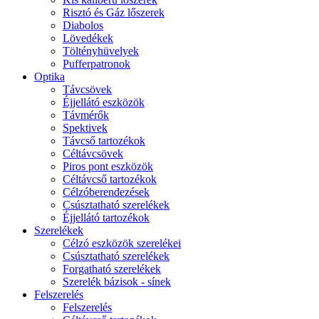
Risztó és Gáz lőszerek
Diabolos
Lövedékek
Töltényhüvelyek
Pufferpatronok
Optika
Távcsövek
Éjjellátó eszközök
Távmérők
Spektivek
Távcső tartozékok
Céltávcsövek
Piros pont eszközök
Céltávcső tartozékok
Célzóberendezések
Csúsztatható szerelékek
Éjjellátó tartozékok
Szerelékek
Célzó eszközök szerelékei
Csúsztatható szerelékek
Forgatható szerelékek
Szerelék bázisok - sínek
Felszerelés
Felszerelés