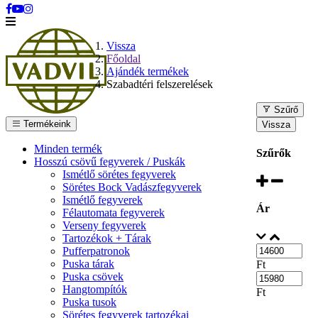
Vissza
Főoldal
Ajándék termékek
Szabadtéri felszerelések
Szűrő
Termékeink
Vissza
Minden termék
Szűrők
Hosszú csövű fegyverek / Puskák
Ismétlő sörétes fegyverek
Sörétes Bock Vadászfegyverek
Ismétlő fegyverek
Ár
Félautomata fegyverek
Verseny fegyverek
Tartozékok + Tárak
Pufferpatronok
Puska tárak
Ft
Puska csövek
Hangtompítók
Ft
Puska tusok
Sörétes fegyverek tartozékai