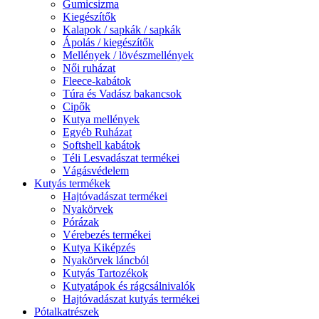
Gumicsizma
Kiegészítők
Kalapok / sapkák / sapkák
Ápolás / kiegészítők
Mellények / lövészmellények
Női ruházat
Fleece-kabátok
Túra és Vadász bakancsok
Cipők
Kutya mellények
Egyéb Ruházat
Softshell kabátok
Téli Lesvadászat termékei
Vágásvédelem
Kutyás termékek
Hajtóvadászat termékei
Nyakörvek
Pórázak
Vérebezés termékei
Kutya Kiképzés
Nyakörvek láncból
Kutyás Tartozékok
Kutyatápok és rágcsálnivalók
Hajtóvadászat kutyás termékei
Pótalkatrészek