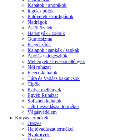
Kabátok / anorákok
Ingek / pólók
Pulóverek / kardigánok
Nadrágok
Aláöltözetek
Harisnyák / zoknik
Gumicsizma
Kiegészítők
Kalapok / sapkák / sapkák
Ápolás / kiegészítők
Mellények / lövészmellények
Női ruházat
Fleece-kabátok
Túra és Vadász bakancsok
Cipők
Kutya mellények
Egyéb Ruházat
Softshell kabátok
Téli Lesvadászat termékei
Vágásvédelem
Kutyás termékek
Összes
Hajtóvadászat termékei
Nyakörvek