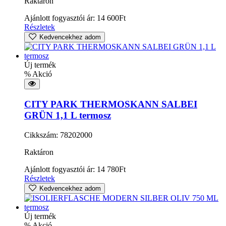
Raktáron
Ajánlott fogyasztói ár:
14 600
Ft
Részletek
Kedvencekhez adom
Új termék
% Akció
CITY PARK THERMOSKANN SALBEI
GRÜN 1,1 L termosz
Cikkszám: 78202000
Raktáron
Ajánlott fogyasztói ár:
14 780
Ft
Részletek
Kedvencekhez adom
Új termék
% Akció