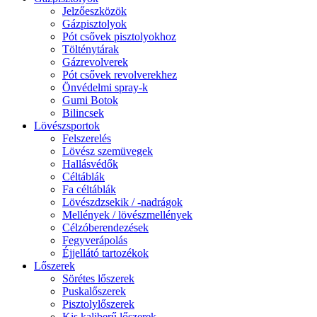
Jelzőeszközök
Gázpisztolyok
Pót csővek pisztolyokhoz
Tölténytárak
Gázrevolverek
Pót csővek revolverekhez
Önvédelmi spray-k
Gumi Botok
Bilincsek
Lövészsportok
Felszerelés
Lövész szemüvegek
Hallásvédők
Céltáblák
Fa céltáblák
Lövészdzsekik / -nadrágok
Mellények / lövészmellények
Célzóberendezések
Fegyverápolás
Éjjellátó tartozékok
Lőszerek
Sörétes lőszerek
Puskalőszerek
Pisztolylőszerek
Kis kaliberű lőszerek