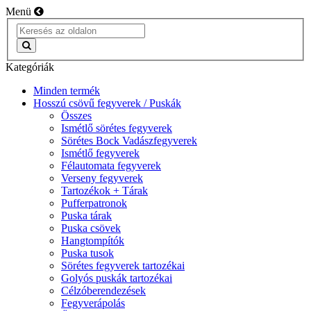
Menü
Kategóriák
Minden termék
Hosszú csövű fegyverek / Puskák
Összes
Ismétlő sörétes fegyverek
Sörétes Bock Vadászfegyverek
Ismétlő fegyverek
Félautomata fegyverek
Verseny fegyverek
Tartozékok + Tárak
Pufferpatronok
Puska tárak
Puska csövek
Hangtompítók
Puska tusok
Sörétes fegyverek tartozékai
Golyós puskák tartozékai
Célzóberendezések
Fegyverápolás