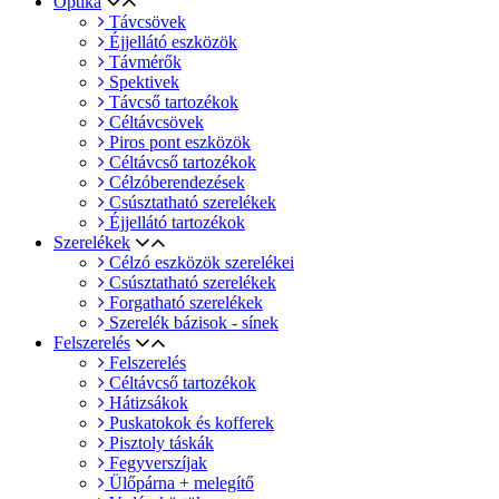
Optika
Távcsövek
Éjjellátó eszközök
Távmérők
Spektivek
Távcső tartozékok
Céltávcsövek
Piros pont eszközök
Céltávcső tartozékok
Célzóberendezések
Csúsztatható szerelékek
Éjjellátó tartozékok
Szerelékek
Célzó eszközök szerelékei
Csúsztatható szerelékek
Forgatható szerelékek
Szerelék bázisok - sínek
Felszerelés
Felszerelés
Céltávcső tartozékok
Hátizsákok
Puskatokok és kofferek
Pisztoly táskák
Fegyverszíjak
Ülőpárna + melegítő