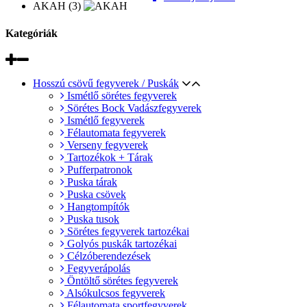
AKAH (3)
Kategóriák
Hosszú csövű fegyverek / Puskák
Ismétlő sörétes fegyverek
Sörétes Bock Vadászfegyverek
Ismétlő fegyverek
Félautomata fegyverek
Verseny fegyverek
Tartozékok + Tárak
Pufferpatronok
Puska tárak
Puska csövek
Hangtompítók
Puska tusok
Sörétes fegyverek tartozékai
Golyós puskák tartozékai
Célzóberendezések
Fegyverápolás
Öntöltő sörétes fegyverek
Alsókulcsos fegyverek
Félautomata sportfegyverek