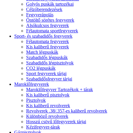
Golyós puskák tartozékai
Célzóberendezések
Fegyverápolás
Öntöltő sörétes fegyverek
Alsókulcsos fegyverek
Félautomata sportfegyverek
Sport- és szabadidős fegyverek
Félautomata fegyverek
Kis kaliberű fegyverek
Match légpuskák
Szabadidős légpuskák
Szabadidős légpisztolyok
CO2 légpuskák
Sport fegyverek tárjai
Szabadidősfegyver tárjai
Maroklőfegyverek
Maroklőfegyver Tartozékok + tárak
Kis kaliberű pisztolyok
Pisztolyok
Kis kaliberű revolverek
Revolverek .38/.357-es kaliberű revolverek
Különböző revolverek
Hosszú csövű lőfegyverek tárjai
Kézifegyver-tárak
Gázpisztolyok