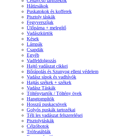
Céltávcső tartozékok
Hátizsákok
Puskatokok és kofferek
Pisztoly táskák
Fegyverszíjak
Ülőpárna + melegítő
Vadászkürtök
Kések
Lámpák
Csapdák
Egyéb
Vadfeldolgozás
Hajtó vadászat cikkei
Bőrápolás és Szunyog elleni védelem
Vadász sípok és vadhívók
Hajtás székek + székek
Vadász Táskák
Tölténytartók / Töltény övek
Hangtompítók
Hosszú puskacsövek
Golyós puskák tartozékai
Téli les vadászat felszerelései
Pisztolytáskák
Célzóbotok
Trófeatáblák