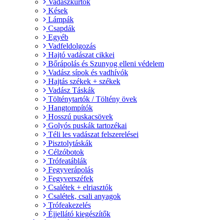
Vadászkürtök
Kések
Lámpák
Csapdák
Egyéb
Vadfeldolgozás
Hajtó vadászat cikkei
Bőrápolás és Szunyog elleni védelem
Vadász sípok és vadhívók
Hajtás székek + székek
Vadász Táskák
Tölténytartók / Töltény övek
Hangtompítók
Hosszú puskacsövek
Golyós puskák tartozékai
Téli les vadászat felszerelései
Pisztolytáskák
Célzóbotok
Trófeatáblák
Fegyverápolás
Fegyverszéfek
Csalétek + elriasztók
Csalétek, csali anyagok
Trófeakezelés
Éjjellátó kiegészítők