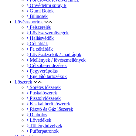
Önvédelmi spray-k
Gumi Botok
Bilincsek
Lövészsportok
Felszerelés
Lövész szemüvegek
Hallásvédők
Céltáblák
Fa céltáblák
Lövészdzsekik / -nadrágok
Mellények / lövészmellények
Célzóberendezések
Fegyverápolás
Éjjellátó tartozékok
Lőszerek
Sörétes lőszerek
Puskalőszerek
Pisztolylőszerek
Kis kaliberű lőszerek
Risztó és Gáz lőszerek
Diabolos
Lövedékek
Töltényhüvelyek
Pufferpatronok