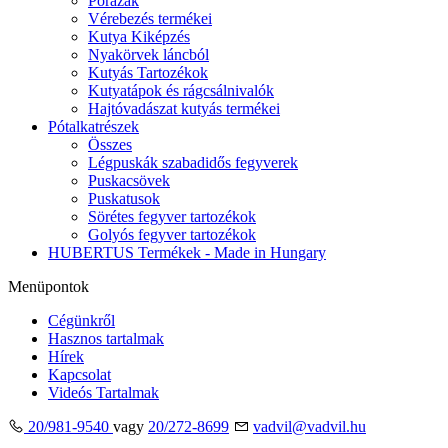
Pórázak
Vérebezés termékei
Kutya Kiképzés
Nyakörvek láncból
Kutyás Tartozékok
Kutyatápok és rágcsálnivalók
Hajtóvadászat kutyás termékei
Pótalkatrészek
Összes
Légpuskák szabadidős fegyverek
Puskacsövek
Puskatusok
Sörétes fegyver tartozékok
Golyós fegyver tartozékok
HUBERTUS Termékek - Made in Hungary
Menüpontok
Cégünkről
Hasznos tartalmak
Hírek
Kapcsolat
Videós Tartalmak
20/981-9540
vagy
20/272-8699
vadvil@vadvil.hu