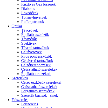
Risztó és Gáz lőszerek
Diabolos
Lövedékek
Töltényhüvelyek
Pufferpatronok
Optika
Távcsövek
Éjjellátó eszközök
Távmérők
Spektivek
Távcső tartozékok
Céltávcsövek
Piros pont eszközök
Céltávcső tartozékok
Célzóberendezések
Csúsztatható szerelékek
Éjjellátó tartozékok
Szerelékek
Célzó eszközök szerelékei
Csúsztatható szerelékek
Forgatható szerelékek
Szerelék bázisok - sínek
Felszerelés
Felszerelés