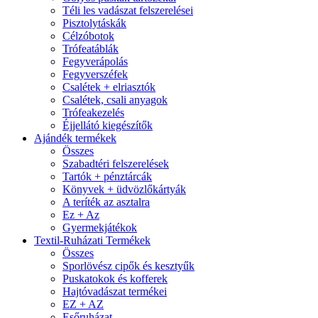
Téli les vadászat felszerelései
Pisztolytáskák
Célzóbotok
Trófeatáblák
Fegyverápolás
Fegyverszéfek
Csalétek + elriasztók
Csalétek, csali anyagok
Trófeakezelés
Éjjellátó kiegészítők
Ajándék termékek
Összes
Szabadtéri felszerelések
Tartók + pénztárcák
Könyvek + üdvözlőkártyák
A teríték az asztalra
Ez + Az
Gyermekjátékok
Textil-Ruházati Termékek
Összes
Sporlövész cipők és kesztyűk
Puskatokok és kofferek
Hajtóvadászat termékei
EZ + AZ
Esőruházat