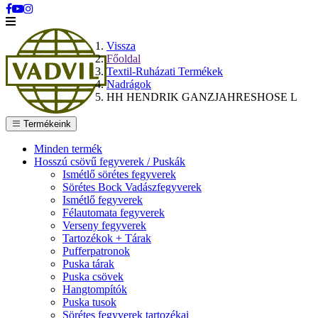
Vissza
Főoldal
Textil-Ruházati Termékek
Nadrágok
HH HENDRIK GANZJAHRESHOSE L
Termékeink
Minden termék
Hosszú csövű fegyverek / Puskák
Ismétlő sörétes fegyverek
Sörétes Bock Vadászfegyverek
Ismétlő fegyverek
Félautomata fegyverek
Verseny fegyverek
Tartozékok + Tárak
Pufferpatronok
Puska tárak
Puska csövek
Hangtompítók
Puska tusok
Sörétes fegyverek tartozékai