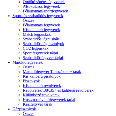
Öntöltő sörétes fegyverek
Alsókulcsos fegyverek
Félautomata sportfegyverek
Sport- és szabadidős fegyverek
Összes
Félautomata fegyverek
Kis kaliberű fegyverek
Match légpuskák
Szabadidős légpuskák
Szabadidős légpisztolyok
CO2 légpuskák
Sport fegyverek tárjai
Szabadidősfegyver tárjai
Maroklőfegyverek
Összes
Maroklőfegyver Tartozékok + tárak
Kis kaliberű pisztolyok
Pisztolyok
Kis kaliberű revolverek
Revolverek .38/.357-es kaliberű revolverek
Különböző revolverek
Hosszú csövű lőfegyverek tárjai
Kézifegyver-tárak
Gázpisztolyok
Összes