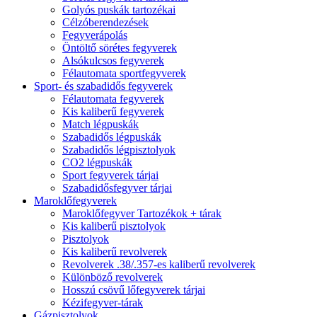
Golyós puskák tartozékai
Célzóberendezések
Fegyverápolás
Öntöltő sörétes fegyverek
Alsókulcsos fegyverek
Félautomata sportfegyverek
Sport- és szabadidős fegyverek
Félautomata fegyverek
Kis kaliberű fegyverek
Match légpuskák
Szabadidős légpuskák
Szabadidős légpisztolyok
CO2 légpuskák
Sport fegyverek tárjai
Szabadidősfegyver tárjai
Maroklőfegyverek
Maroklőfegyver Tartozékok + tárak
Kis kaliberű pisztolyok
Pisztolyok
Kis kaliberű revolverek
Revolverek .38/.357-es kaliberű revolverek
Különböző revolverek
Hosszú csövű lőfegyverek tárjai
Kézifegyver-tárak
Gázpisztolyok