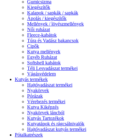
Gumicsizma
Kiegészítők
Kalapok / sapkák / sapkák
Ápolás / kiegészítők
Mellények / lövészmellények
Női ruházat
Fleece-kabátok
Túra és Vadász bakancsok
Cipők
Kutya mellények
Egyéb Ruházat
Softshell kabátok
Téli Lesvadászat termékei
Vágásvédelem
Kutyás termékek
Hajtóvadászat termékei
Nyakörvek
Pórázak
Vérebezés termékei
Kutya Kiképzés
Nyakörvek láncból
Kutyás Tartozékok
Kutyatápok és rágcsálnivalók
Hajtóvadászat kutyás termékei
Pótalkatrészek