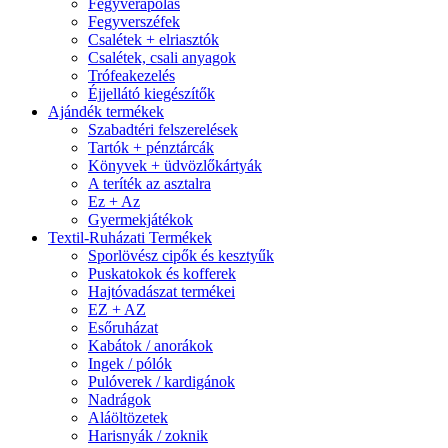
Fegyverápolás
Fegyverszéfek
Csalétek + elriasztók
Csalétek, csali anyagok
Trófeakezelés
Éjjellátó kiegészítők
Ajándék termékek
Szabadtéri felszerelések
Tartók + pénztárcák
Könyvek + üdvözlőkártyák
A teríték az asztalra
Ez + Az
Gyermekjátékok
Textil-Ruházati Termékek
Sporlövész cipők és kesztyűk
Puskatokok és kofferek
Hajtóvadászat termékei
EZ + AZ
Esőruházat
Kabátok / anorákok
Ingek / pólók
Pulóverek / kardigánok
Nadrágok
Aláöltözetek
Harisnyák / zoknik