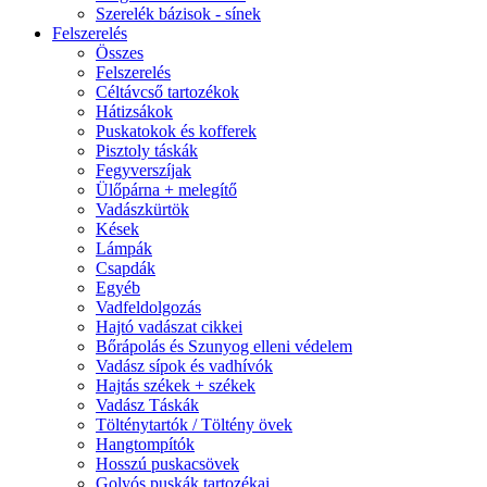
Szerelék bázisok - sínek
Felszerelés
Összes
Felszerelés
Céltávcső tartozékok
Hátizsákok
Puskatokok és kofferek
Pisztoly táskák
Fegyverszíjak
Ülőpárna + melegítő
Vadászkürtök
Kések
Lámpák
Csapdák
Egyéb
Vadfeldolgozás
Hajtó vadászat cikkei
Bőrápolás és Szunyog elleni védelem
Vadász sípok és vadhívók
Hajtás székek + székek
Vadász Táskák
Tölténytartók / Töltény övek
Hangtompítók
Hosszú puskacsövek
Golyós puskák tartozékai