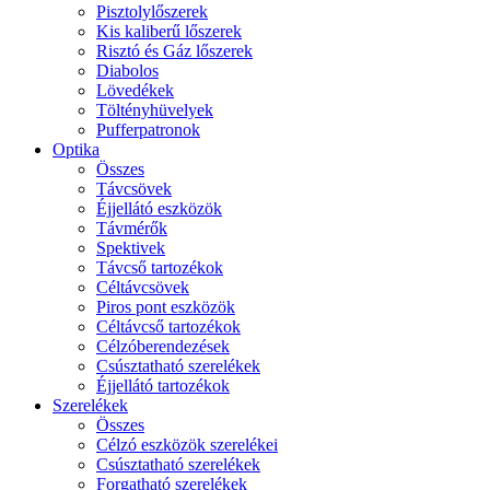
Pisztolylőszerek
Kis kaliberű lőszerek
Risztó és Gáz lőszerek
Diabolos
Lövedékek
Töltényhüvelyek
Pufferpatronok
Optika
Összes
Távcsövek
Éjjellátó eszközök
Távmérők
Spektivek
Távcső tartozékok
Céltávcsövek
Piros pont eszközök
Céltávcső tartozékok
Célzóberendezések
Csúsztatható szerelékek
Éjjellátó tartozékok
Szerelékek
Összes
Célzó eszközök szerelékei
Csúsztatható szerelékek
Forgatható szerelékek