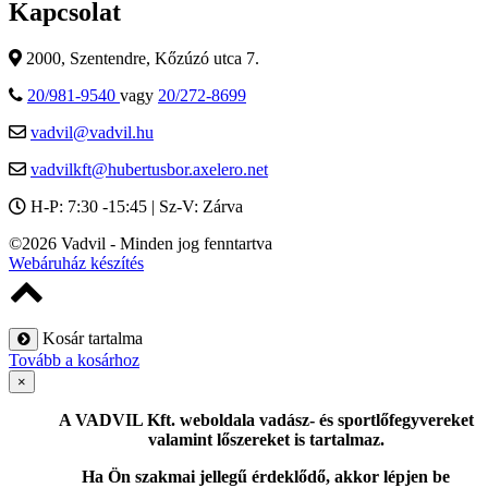
Kapcsolat
2000, Szentendre, Kőzúzó utca 7.
20/981-9540
vagy
20/272-8699
vadvil@vadvil.hu
vadvilkft@hubertusbor.axelero.net
H-P: 7:30 -15:45 | Sz-V: Zárva
©2026 Vadvil - Minden jog fenntartva
Webáruház készítés
Kosár tartalma
Tovább a kosárhoz
×
A VADVIL Kft. weboldala vadász- és sportlőfegyvereket
valamint lőszereket is tartalmaz.
Ha Ön szakmai jellegű érdeklődő, akkor lépjen be