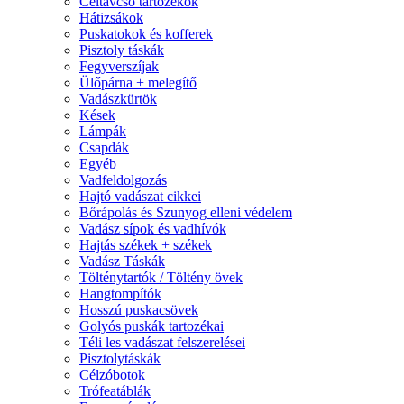
Céltávcső tartozékok
Hátizsákok
Puskatokok és kofferek
Pisztoly táskák
Fegyverszíjak
Ülőpárna + melegítő
Vadászkürtök
Kések
Lámpák
Csapdák
Egyéb
Vadfeldolgozás
Hajtó vadászat cikkei
Bőrápolás és Szunyog elleni védelem
Vadász sípok és vadhívók
Hajtás székek + székek
Vadász Táskák
Tölténytartók / Töltény övek
Hangtompítók
Hosszú puskacsövek
Golyós puskák tartozékai
Téli les vadászat felszerelései
Pisztolytáskák
Célzóbotok
Trófeatáblák