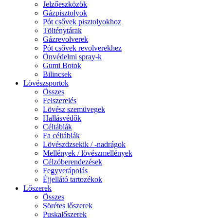
Jelzőeszközök
Gázpisztolyok
Pót csővek pisztolyokhoz
Tölténytárak
Gázrevolverek
Pót csővek revolverekhez
Önvédelmi spray-k
Gumi Botok
Bilincsek
Lövészsportok
Összes
Felszerelés
Lövész szemüvegek
Hallásvédők
Céltáblák
Fa céltáblák
Lövészdzsekik / -nadrágok
Mellények / lövészmellények
Célzóberendezések
Fegyverápolás
Éjjellátó tartozékok
Lőszerek
Összes
Sörétes lőszerek
Puskalőszerek