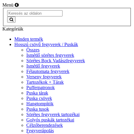
Menü
Kategóriák
Minden termék
Hosszú csövű fegyverek / Puskák
Összes
Ismétlő sörétes fegyverek
Sörétes Bock Vadászfegyverek
Ismétlő fegyverek
Félautomata fegyverek
Verseny fegyverek
Tartozékok + Tárak
Pufferpatronok
Puska tárak
Puska csövek
Hangtompítók
Puska tusok
Sörétes fegyverek tartozékai
Golyós puskák tartozékai
Célzóberendezések
Fegyverápolás