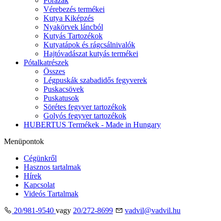
Pórázak
Vérebezés termékei
Kutya Kiképzés
Nyakörvek láncból
Kutyás Tartozékok
Kutyatápok és rágcsálnivalók
Hajtóvadászat kutyás termékei
Pótalkatrészek
Összes
Légpuskák szabadidős fegyverek
Puskacsövek
Puskatusok
Sörétes fegyver tartozékok
Golyós fegyver tartozékok
HUBERTUS Termékek - Made in Hungary
Menüpontok
Cégünkről
Hasznos tartalmak
Hírek
Kapcsolat
Videós Tartalmak
20/981-9540
vagy
20/272-8699
vadvil@vadvil.hu