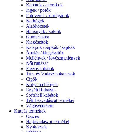
Kabátok / anorákok
Ingek / pólók
Pulóverek / kardigánok
Nadrágok
Aláöltözetek
Harisnyák / zoknik
Gumicsizma
Kiegészítők
Kalapok / sapkák / sapkák
Ápolás / kiegészítők
Mellények / lövészmellények
Női ruházat
Fleece-kabátok
Túra és Vadász bakancsok
Cipők
Kutya mellények
Egyéb Ruházat
Softshell kabátok
Téli Lesvadászat termékei
Vágásvédelem
Kutyás termékek
Összes
Hajtóvadászat termékei
Nyakörvek