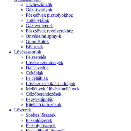
Jelzőeszközök
Gázpisztolyok
Pót csővek pisztolyokhoz
Tölténytárak
Gázrevolverek
Pót csővek revolverekhez
Önvédelmi spray-k
Gumi Botok
Bilincsek
Lövészsportok
Felszerelés
Lövész szemüvegek
Hallásvédők
Céltáblák
Fa céltáblák
Lövészdzsekik / -nadrágok
Mellények / lövészmellények
Célzóberendezések
Fegyverápolás
Éjjellátó tartozékok
Lőszerek
Sörétes lőszerek
Puskalőszerek
Pisztolylőszerek
Kis kaliberű lőszerek