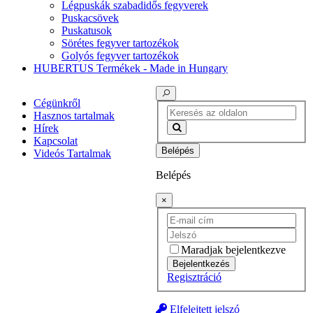
Légpuskák szabadidős fegyverek
Puskacsövek
Puskatusok
Sörétes fegyver tartozékok
Golyós fegyver tartozékok
HUBERTUS Termékek - Made in Hungary
Cégünkről
Hasznos tartalmak
Hírek
Kapcsolat
Belépés
Videós Tartalmak
Belépés
×
Maradjak bejelentkezve
Bejelentkezés
Regisztráció
Elfelejtett jelszó