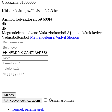
Cikkszám: 81805006
Külső raktáron, szállítási idő 2-3 hét
Ajánlott fogyasztói ár:
59 600
Ft
db
db
Megrendelem kedvenc Vadászboltomból
Ajánlatot kérek kedvenc
Vadászboltomból
Megrendelem a Vadvil Shopon
Küldés
Összehasonlítás
Kedvencekhez adom
Termék paraméterek