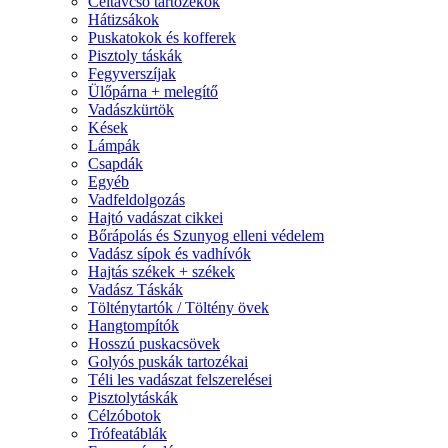
Céltávcső tartozékok
Hátizsákok
Puskatokok és kofferek
Pisztoly táskák
Fegyverszíjak
Ülőpárna + melegítő
Vadászkürtök
Kések
Lámpák
Csapdák
Egyéb
Vadfeldolgozás
Hajtó vadászat cikkei
Bőrápolás és Szunyog elleni védelem
Vadász sípok és vadhívók
Hajtás székek + székek
Vadász Táskák
Tölténytartók / Töltény övek
Hangtompítók
Hosszú puskacsövek
Golyós puskák tartozékai
Téli les vadászat felszerelései
Pisztolytáskák
Célzóbotok
Trófeatáblák