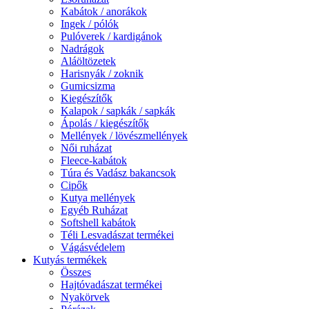
Kabátok / anorákok
Ingek / pólók
Pulóverek / kardigánok
Nadrágok
Aláöltözetek
Harisnyák / zoknik
Gumicsizma
Kiegészítők
Kalapok / sapkák / sapkák
Ápolás / kiegészítők
Mellények / lövészmellények
Női ruházat
Fleece-kabátok
Túra és Vadász bakancsok
Cipők
Kutya mellények
Egyéb Ruházat
Softshell kabátok
Téli Lesvadászat termékei
Vágásvédelem
Kutyás termékek
Összes
Hajtóvadászat termékei
Nyakörvek