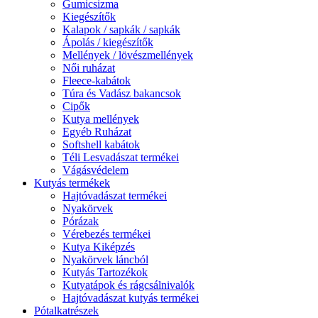
Gumicsizma
Kiegészítők
Kalapok / sapkák / sapkák
Ápolás / kiegészítők
Mellények / lövészmellények
Női ruházat
Fleece-kabátok
Túra és Vadász bakancsok
Cipők
Kutya mellények
Egyéb Ruházat
Softshell kabátok
Téli Lesvadászat termékei
Vágásvédelem
Kutyás termékek
Hajtóvadászat termékei
Nyakörvek
Pórázak
Vérebezés termékei
Kutya Kiképzés
Nyakörvek láncból
Kutyás Tartozékok
Kutyatápok és rágcsálnivalók
Hajtóvadászat kutyás termékei
Pótalkatrészek