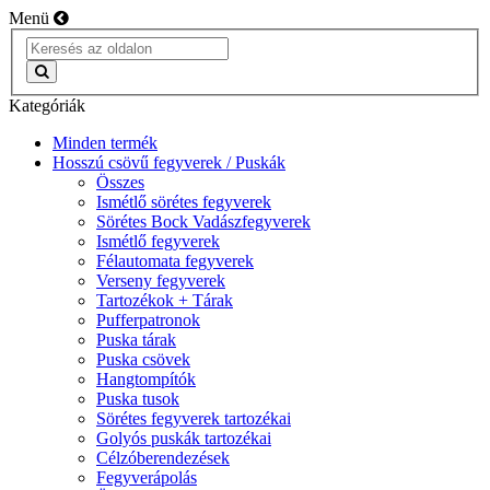
Menü
Kategóriák
Minden termék
Hosszú csövű fegyverek / Puskák
Összes
Ismétlő sörétes fegyverek
Sörétes Bock Vadászfegyverek
Ismétlő fegyverek
Félautomata fegyverek
Verseny fegyverek
Tartozékok + Tárak
Pufferpatronok
Puska tárak
Puska csövek
Hangtompítók
Puska tusok
Sörétes fegyverek tartozékai
Golyós puskák tartozékai
Célzóberendezések
Fegyverápolás