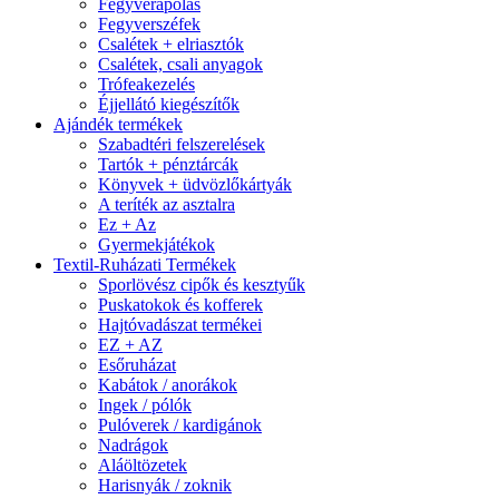
Fegyverápolás
Fegyverszéfek
Csalétek + elriasztók
Csalétek, csali anyagok
Trófeakezelés
Éjjellátó kiegészítők
Ajándék termékek
Szabadtéri felszerelések
Tartók + pénztárcák
Könyvek + üdvözlőkártyák
A teríték az asztalra
Ez + Az
Gyermekjátékok
Textil-Ruházati Termékek
Sporlövész cipők és kesztyűk
Puskatokok és kofferek
Hajtóvadászat termékei
EZ + AZ
Esőruházat
Kabátok / anorákok
Ingek / pólók
Pulóverek / kardigánok
Nadrágok
Aláöltözetek
Harisnyák / zoknik