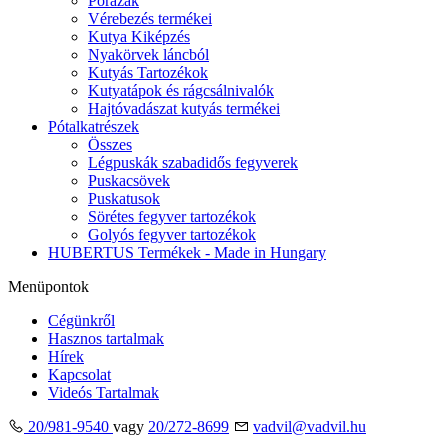
Pórázak
Vérebezés termékei
Kutya Kiképzés
Nyakörvek láncból
Kutyás Tartozékok
Kutyatápok és rágcsálnivalók
Hajtóvadászat kutyás termékei
Pótalkatrészek
Összes
Légpuskák szabadidős fegyverek
Puskacsövek
Puskatusok
Sörétes fegyver tartozékok
Golyós fegyver tartozékok
HUBERTUS Termékek - Made in Hungary
Menüpontok
Cégünkről
Hasznos tartalmak
Hírek
Kapcsolat
Videós Tartalmak
20/981-9540
vagy
20/272-8699
vadvil@vadvil.hu