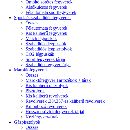
Öntöltő sörétes fegyverek
Alsókulcsos fegyverek
Félautomata sportfegyverek
Sport- és szabadidős fegyverek
Összes
Félautomata fegyverek
Kis kaliberű fegyverek
Match légpuskák
Szabadidős légpuskák
Szabadidős légpisztolyok
CO2 légpuskák
Sport fegyverek tárjai
Szabadidősfegyver tárjai
Maroklőfegyverek
Összes
Maroklőfegyver Tartozékok + tárak
Kis kaliberű pisztolyok
Pisztolyok
Kis kaliberű revolverek
Revolverek .38/.357-es kaliberű revolverek
Különböző revolverek
Hosszú csövű lőfegyverek tárjai
Kézifegyver-tárak
Gázpisztolyok
Összes