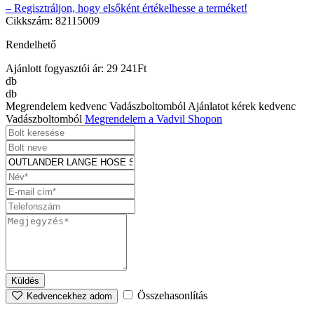
– Regisztráljon, hogy elsőként értékelhesse a terméket!
Cikkszám: 82115009
Rendelhető
Ajánlott fogyasztói ár:
29 241
Ft
db
db
Megrendelem kedvenc Vadászboltomból
Ajánlatot kérek kedvenc
Vadászboltomból
Megrendelem a Vadvil Shopon
Küldés
Összehasonlítás
Kedvencekhez adom