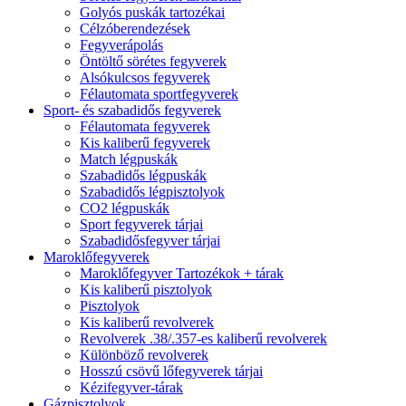
Golyós puskák tartozékai
Célzóberendezések
Fegyverápolás
Öntöltő sörétes fegyverek
Alsókulcsos fegyverek
Félautomata sportfegyverek
Sport- és szabadidős fegyverek
Félautomata fegyverek
Kis kaliberű fegyverek
Match légpuskák
Szabadidős légpuskák
Szabadidős légpisztolyok
CO2 légpuskák
Sport fegyverek tárjai
Szabadidősfegyver tárjai
Maroklőfegyverek
Maroklőfegyver Tartozékok + tárak
Kis kaliberű pisztolyok
Pisztolyok
Kis kaliberű revolverek
Revolverek .38/.357-es kaliberű revolverek
Különböző revolverek
Hosszú csövű lőfegyverek tárjai
Kézifegyver-tárak
Gázpisztolyok