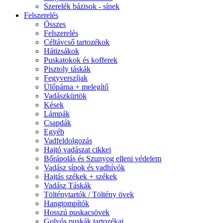
Szerelék bázisok - sínek
Felszerelés
Összes
Felszerelés
Céltávcső tartozékok
Hátizsákok
Puskatokok és kofferek
Pisztoly táskák
Fegyverszíjak
Ülőpárna + melegítő
Vadászkürtök
Kések
Lámpák
Csapdák
Egyéb
Vadfeldolgozás
Hajtó vadászat cikkei
Bőrápolás és Szunyog elleni védelem
Vadász sípok és vadhívók
Hajtás székek + székek
Vadász Táskák
Tölténytartók / Töltény övek
Hangtompítók
Hosszú puskacsövek
Golyós puskák tartozékai