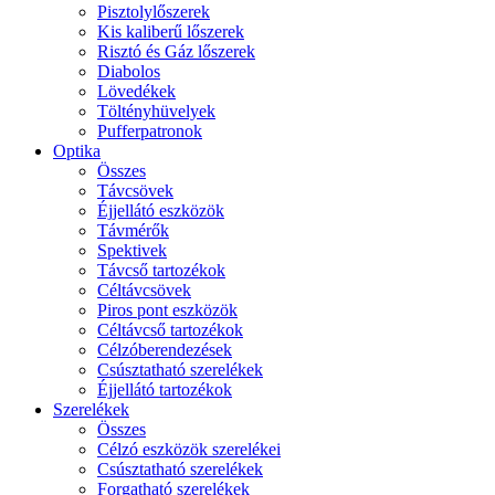
Pisztolylőszerek
Kis kaliberű lőszerek
Risztó és Gáz lőszerek
Diabolos
Lövedékek
Töltényhüvelyek
Pufferpatronok
Optika
Összes
Távcsövek
Éjjellátó eszközök
Távmérők
Spektivek
Távcső tartozékok
Céltávcsövek
Piros pont eszközök
Céltávcső tartozékok
Célzóberendezések
Csúsztatható szerelékek
Éjjellátó tartozékok
Szerelékek
Összes
Célzó eszközök szerelékei
Csúsztatható szerelékek
Forgatható szerelékek