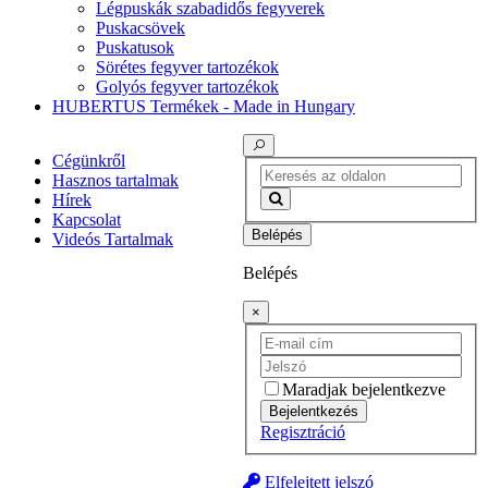
Légpuskák szabadidős fegyverek
Puskacsövek
Puskatusok
Sörétes fegyver tartozékok
Golyós fegyver tartozékok
HUBERTUS Termékek - Made in Hungary
Cégünkről
Hasznos tartalmak
Hírek
Kapcsolat
Belépés
Videós Tartalmak
Belépés
×
Maradjak bejelentkezve
Bejelentkezés
Regisztráció
Elfelejtett jelszó