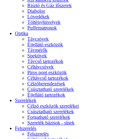
Risztó és Gáz lőszerek
Diabolos
Lövedékek
Töltényhüvelyek
Pufferpatronok
Optika
Távcsövek
Éjjellátó eszközök
Távmérők
Spektivek
Távcső tartozékok
Céltávcsövek
Piros pont eszközök
Céltávcső tartozékok
Célzóberendezések
Csúsztatható szerelékek
Éjjellátó tartozékok
Szerelékek
Célzó eszközök szerelékei
Csúsztatható szerelékek
Forgatható szerelékek
Szerelék bázisok - sínek
Felszerelés
Felszerelés