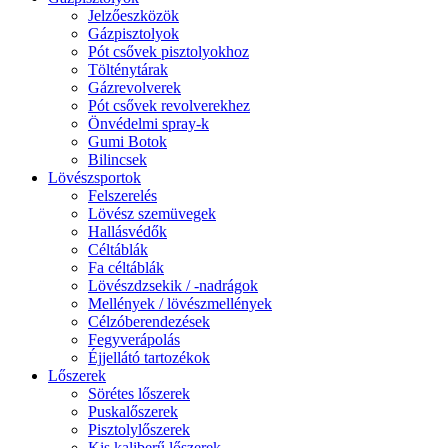
Jelzőeszközök
Gázpisztolyok
Pót csővek pisztolyokhoz
Tölténytárak
Gázrevolverek
Pót csővek revolverekhez
Önvédelmi spray-k
Gumi Botok
Bilincsek
Lövészsportok
Felszerelés
Lövész szemüvegek
Hallásvédők
Céltáblák
Fa céltáblák
Lövészdzsekik / -nadrágok
Mellények / lövészmellények
Célzóberendezések
Fegyverápolás
Éjjellátó tartozékok
Lőszerek
Sörétes lőszerek
Puskalőszerek
Pisztolylőszerek
Kis kaliberű lőszerek