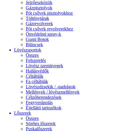
Jelzőeszközök
Gázpisztolyok
Pót csővek pisztolyokhoz
Tölténytárak
Gázrevolverek
Pót csővek revolverekhez
Önvédelmi spray-k
Gumi Botok
Bilincsek
Lövészsportok
Összes
Felszerelés
Lövész szemüvegek
Hallásvédők
Céltáblák
Fa céltáblák
Lövészdzsekik / -nadrágok
Mellények / lövészmellények
Célzóberendezések
Fegyverápolás
Éjjellátó tartozékok
Lőszerek
Összes
Sörétes lőszerek
Puskalőszerek