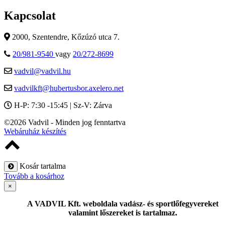
Kapcsolat
2000, Szentendre, Kőzúzó utca 7.
20/981-9540
vagy
20/272-8699
vadvil@vadvil.hu
vadvilkft@hubertusbor.axelero.net
H-P: 7:30 -15:45 | Sz-V: Zárva
©2026 Vadvil - Minden jog fenntartva
Webáruház készítés
Kosár tartalma
Tovább a kosárhoz
×
A VADVIL Kft. weboldala vadász- és sportlőfegyvereket
valamint lőszereket is tartalmaz.