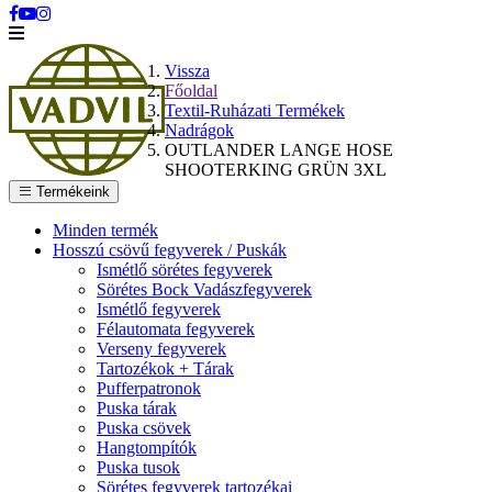
Vissza
Főoldal
Textil-Ruházati Termékek
Nadrágok
OUTLANDER LANGE HOSE
SHOOTERKING GRÜN 3XL
Termékeink
Minden termék
Hosszú csövű fegyverek / Puskák
Ismétlő sörétes fegyverek
Sörétes Bock Vadászfegyverek
Ismétlő fegyverek
Félautomata fegyverek
Verseny fegyverek
Tartozékok + Tárak
Pufferpatronok
Puska tárak
Puska csövek
Hangtompítók
Puska tusok
Sörétes fegyverek tartozékai