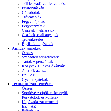
Téli les vadászat felszerelései
Pisztolytáskák
Célzóbotok
Trófeatáblák
Fegyverápolás
Fegyverszéfek
Csalétek + elriasztók
Csalétek, csali anyagok
Trófeakezelés
Éjjellátó kiegészítők
Ajándék termékek
Összes
Szabadtéri felszerelések
Tartók + pénztárcák
Könyvek + üdvözlőkártyák
A teríték az asztalra
Ez + Az
Gyermekjátékok
Textil-Ruházati Termékek
Összes
Sporlövész cipők és kesztyűk
Puskatokok és kofferek
Hajtóvadászat termékei
EZ + AZ
Esőruházat