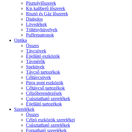
Pisztolylőszerek
Kis kaliberű lőszerek
Risztó és Gáz lőszerek
Diabolos
Lövedékek
Töltényhüvelyek
Pufferpatronok
Optika
Összes
Távcsövek
Éjjellátó eszközök
Távmérők
Spektivek
Távcső tartozékok
Céltávcsövek
Piros pont eszközök
Céltávcső tartozékok
Célzóberendezések
Csúsztatható szerelékek
Éjjellátó tartozékok
Szerelékek
Összes
Célzó eszközök szerelékei
Csúsztatható szerelékek
Forgatható szerelékek