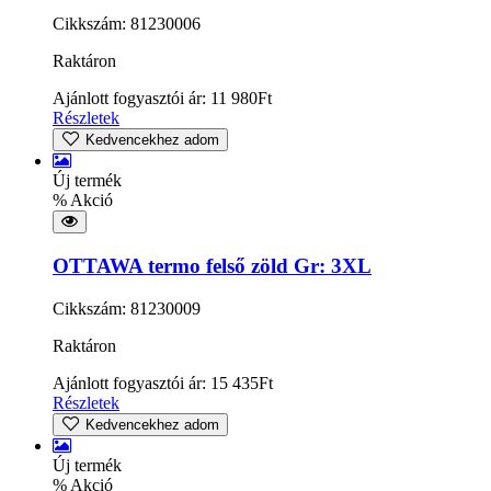
Cikkszám: 81230006
Raktáron
Ajánlott fogyasztói ár:
11 980
Ft
Részletek
Kedvencekhez adom
Új termék
% Akció
OTTAWA termo felső zöld Gr: 3XL
Cikkszám: 81230009
Raktáron
Ajánlott fogyasztói ár:
15 435
Ft
Részletek
Kedvencekhez adom
Új termék
% Akció