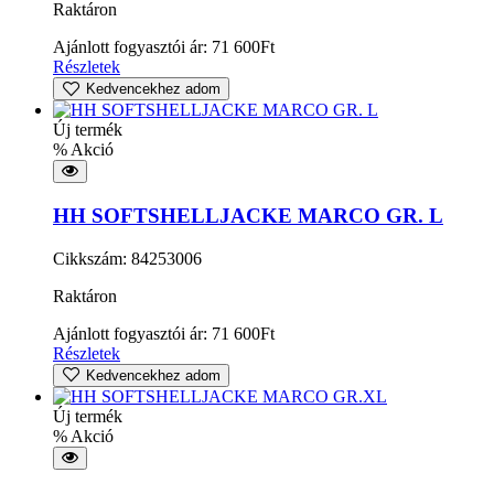
Raktáron
Ajánlott fogyasztói ár:
71 600
Ft
Részletek
Kedvencekhez adom
Új termék
% Akció
HH SOFTSHELLJACKE MARCO GR. L
Cikkszám: 84253006
Raktáron
Ajánlott fogyasztói ár:
71 600
Ft
Részletek
Kedvencekhez adom
Új termék
% Akció