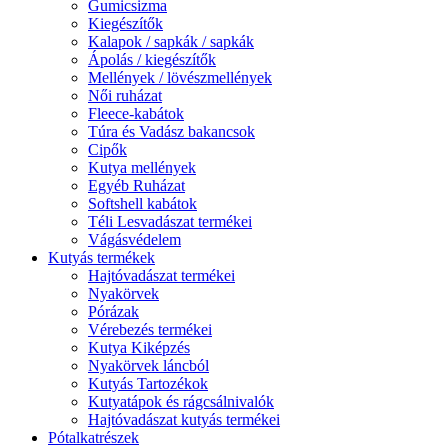
Gumicsizma
Kiegészítők
Kalapok / sapkák / sapkák
Ápolás / kiegészítők
Mellények / lövészmellények
Női ruházat
Fleece-kabátok
Túra és Vadász bakancsok
Cipők
Kutya mellények
Egyéb Ruházat
Softshell kabátok
Téli Lesvadászat termékei
Vágásvédelem
Kutyás termékek
Hajtóvadászat termékei
Nyakörvek
Pórázak
Vérebezés termékei
Kutya Kiképzés
Nyakörvek láncból
Kutyás Tartozékok
Kutyatápok és rágcsálnivalók
Hajtóvadászat kutyás termékei
Pótalkatrészek