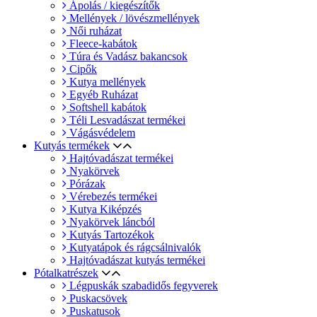
Ápolás / kiegészítők
Mellények / lövészmellények
Női ruházat
Fleece-kabátok
Túra és Vadász bakancsok
Cipők
Kutya mellények
Egyéb Ruházat
Softshell kabátok
Téli Lesvadászat termékei
Vágásvédelem
Kutyás termékek
Hajtóvadászat termékei
Nyakörvek
Pórázak
Vérebezés termékei
Kutya Kiképzés
Nyakörvek láncból
Kutyás Tartozékok
Kutyatápok és rágcsálnivalók
Hajtóvadászat kutyás termékei
Pótalkatrészek
Légpuskák szabadidős fegyverek
Puskacsövek
Puskatusok