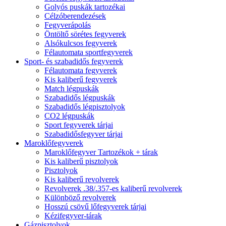
Golyós puskák tartozékai
Célzóberendezések
Fegyverápolás
Öntöltő sörétes fegyverek
Alsókulcsos fegyverek
Félautomata sportfegyverek
Sport- és szabadidős fegyverek
Félautomata fegyverek
Kis kaliberű fegyverek
Match légpuskák
Szabadidős légpuskák
Szabadidős légpisztolyok
CO2 légpuskák
Sport fegyverek tárjai
Szabadidősfegyver tárjai
Maroklőfegyverek
Maroklőfegyver Tartozékok + tárak
Kis kaliberű pisztolyok
Pisztolyok
Kis kaliberű revolverek
Revolverek .38/.357-es kaliberű revolverek
Különböző revolverek
Hosszú csövű lőfegyverek tárjai
Kézifegyver-tárak
Gázpisztolyok