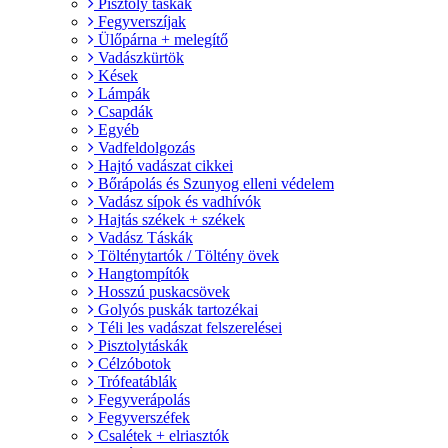
Pisztoly táskák
Fegyverszíjak
Ülőpárna + melegítő
Vadászkürtök
Kések
Lámpák
Csapdák
Egyéb
Vadfeldolgozás
Hajtó vadászat cikkei
Bőrápolás és Szunyog elleni védelem
Vadász sípok és vadhívók
Hajtás székek + székek
Vadász Táskák
Tölténytartók / Töltény övek
Hangtompítók
Hosszú puskacsövek
Golyós puskák tartozékai
Téli les vadászat felszerelései
Pisztolytáskák
Célzóbotok
Trófeatáblák
Fegyverápolás
Fegyverszéfek
Csalétek + elriasztók