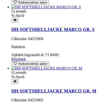
Kedvencekhez adom
Új termék
% Akció
HH SOFTSHELLJACKE MARCO GR. S
Cikkszám: 84253004
Raktáron
Ajánlott fogyasztói ár:
71 600
Ft
Részletek
Kedvencekhez adom
Új termék
% Akció
HH SOFTSHELLJACKE MARCO GR. M
Cikkszám: 84253005