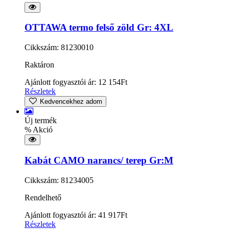
OTTAWA termo felső zöld Gr: 4XL
Cikkszám: 81230010
Raktáron
Ajánlott fogyasztói ár:
12 154
Ft
Részletek
Kedvencekhez adom
Új termék
% Akció
Kabát CAMO narancs/ terep Gr:M
Cikkszám: 81234005
Rendelhető
Ajánlott fogyasztói ár:
41 917
Ft
Részletek