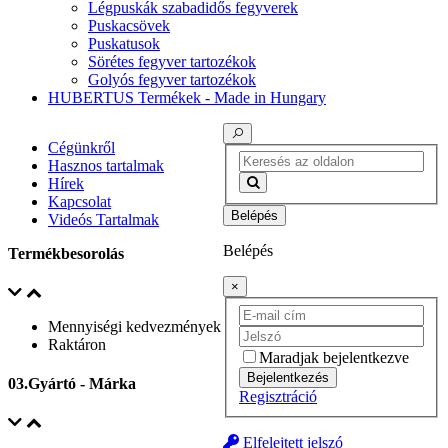
Légpuskák szabadidős fegyverek
Puskacsövek
Puskatusok
Sörétes fegyver tartozékok
Golyós fegyver tartozékok
HUBERTUS Termékek - Made in Hungary
Cégünkről
Hasznos tartalmak
Hírek
Kapcsolat
Belépés
Videós Tartalmak
Belépés
Termékbesorolás
×
Mennyiségi kedvezmények
Raktáron
Maradjak bejelentkezve
Bejelentkezés
03.Gyártó - Márka
Regisztráció
Elfelejtett jelszó