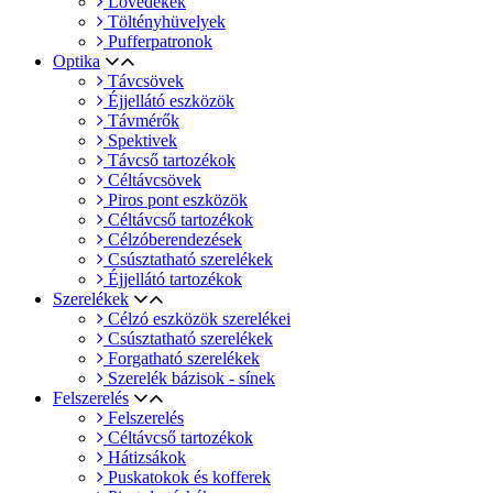
Lövedékek
Töltényhüvelyek
Pufferpatronok
Optika
Távcsövek
Éjjellátó eszközök
Távmérők
Spektivek
Távcső tartozékok
Céltávcsövek
Piros pont eszközök
Céltávcső tartozékok
Célzóberendezések
Csúsztatható szerelékek
Éjjellátó tartozékok
Szerelékek
Célzó eszközök szerelékei
Csúsztatható szerelékek
Forgatható szerelékek
Szerelék bázisok - sínek
Felszerelés
Felszerelés
Céltávcső tartozékok
Hátizsákok
Puskatokok és kofferek