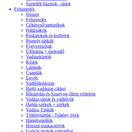
Szerelék bázisok - sínek
Felszerelés
Összes
Felszerelés
Céltávcső tartozékok
Hátizsákok
Puskatokok és kofferek
Pisztoly táskák
Fegyverszíjak
Ülőpárna + melegítő
Vadászkürtök
Kések
Lámpák
Csapdák
Egyéb
Vadfeldolgozás
Hajtó vadászat cikkei
Bőrápolás és Szunyog elleni védelem
Vadász sípok és vadhívók
Hajtás székek + székek
Vadász Táskák
Tölténytartók / Töltény övek
Hangtompítók
Hosszú puskacsövek
Golyós puskák tartozékai