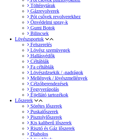
Tölténytárak
Gázrevolverek
Pót csővek revolverekhez
Önvédelmi spray-k
Gumi Botok
Bilincsek
Lövészsportok
Felszerelés
Lövész szemüvegek
Hallásvédők
Céltáblák
Fa céltáblák
Lövészdzsekik / -nadrágok
Mellények / lövészmellények
Célzóberendezések
Fegyverápolás
Éjjellátó tartozékok
Lőszerek
Sörétes lőszerek
Puskalőszerek
Pisztolylőszerek
Kis kaliberű lőszerek
Risztó és Gáz lőszerek
Diabolos