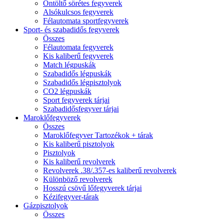
Öntöltő sörétes fegyverek
Alsókulcsos fegyverek
Félautomata sportfegyverek
Sport- és szabadidős fegyverek
Összes
Félautomata fegyverek
Kis kaliberű fegyverek
Match légpuskák
Szabadidős légpuskák
Szabadidős légpisztolyok
CO2 légpuskák
Sport fegyverek tárjai
Szabadidősfegyver tárjai
Maroklőfegyverek
Összes
Maroklőfegyver Tartozékok + tárak
Kis kaliberű pisztolyok
Pisztolyok
Kis kaliberű revolverek
Revolverek .38/.357-es kaliberű revolverek
Különböző revolverek
Hosszú csövű lőfegyverek tárjai
Kézifegyver-tárak
Gázpisztolyok
Összes