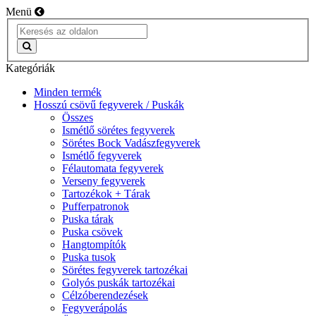
Menü
Kategóriák
Minden termék
Hosszú csövű fegyverek / Puskák
Összes
Ismétlő sörétes fegyverek
Sörétes Bock Vadászfegyverek
Ismétlő fegyverek
Félautomata fegyverek
Verseny fegyverek
Tartozékok + Tárak
Pufferpatronok
Puska tárak
Puska csövek
Hangtompítók
Puska tusok
Sörétes fegyverek tartozékai
Golyós puskák tartozékai
Célzóberendezések
Fegyverápolás