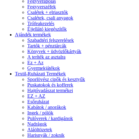
Fegyverápolás
Fegyverszéfek
Csalétek + elriasztók
Csalétek, csali anyagok
Trófeakezelés
Éjjellátó kiegészítők
Ajándék termékek
Szabadtéri felszerelések
Tartók + pénztárcák
Könyvek + üdvözlőkártyák
A teríték az asztalra
Ez + Az
Gyermekjátékok
Textil-Ruházati Termékek
Sporlövész cipők és kesztyűk
Puskatokok és kofferek
Hajtóvadászat termékei
EZ + AZ
Esőruházat
Kabátok / anorákok
Ingek / pólók
Pulóverek / kardigánok
Nadrágok
Aláöltözetek
Harisnyák / zoknik