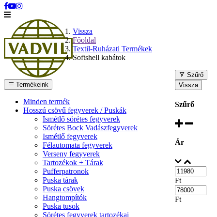
Vissza
Főoldal
Textil-Ruházati Termékek
Softshell kabátok
Szűrő
Termékeink
Vissza
Minden termék
Szűrő
Hosszú csövű fegyverek / Puskák
Ismétlő sörétes fegyverek
Sörétes Bock Vadászfegyverek
Ismétlő fegyverek
Ár
Félautomata fegyverek
Verseny fegyverek
Tartozékok + Tárak
Pufferpatronok
Puska tárak
Ft
Puska csövek
Hangtompítók
Ft
Puska tusok
Sörétes fegyverek tartozékai