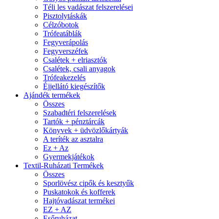
Téli les vadászat felszerelései
Pisztolytáskák
Célzóbotok
Trófeatáblák
Fegyverápolás
Fegyverszéfek
Csalétek + elriasztók
Csalétek, csali anyagok
Trófeakezelés
Éjjellátó kiegészítők
Ajándék termékek
Összes
Szabadtéri felszerelések
Tartók + pénztárcák
Könyvek + üdvözlőkártyák
A teríték az asztalra
Ez + Az
Gyermekjátékok
Textil-Ruházati Termékek
Összes
Sporlövész cipők és kesztyűk
Puskatokok és kofferek
Hajtóvadászat termékei
EZ + AZ
Esőruházat