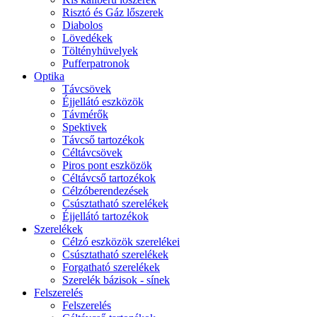
Risztó és Gáz lőszerek
Diabolos
Lövedékek
Töltényhüvelyek
Pufferpatronok
Optika
Távcsövek
Éjjellátó eszközök
Távmérők
Spektivek
Távcső tartozékok
Céltávcsövek
Piros pont eszközök
Céltávcső tartozékok
Célzóberendezések
Csúsztatható szerelékek
Éjjellátó tartozékok
Szerelékek
Célzó eszközök szerelékei
Csúsztatható szerelékek
Forgatható szerelékek
Szerelék bázisok - sínek
Felszerelés
Felszerelés