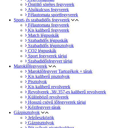
Öntöltő sörétes fegyverek
Alsókulcsos fegyverek
Félautomata sportfegyverek
Sport- és szabadidős fegyverek
Félautomata fegyverek
Kis kaliberű fegyverek
Match légpuskák
Szabadidős légpuskák
Szabadidős légpisztolyok
CO2 légpuskák
Sport fegyverek tárjai
Szabadidősfegyver tárjai
Maroklőfegyverek
Maroklőfegyver Tartozékok + tárak
Kis kaliberű pisztolyok
Pisztolyok
Kis kaliberű revolverek
Revolverek .38/.357-es kaliberű revolverek
Különböző revolverek
Hosszú csövű lőfegyverek tárjai
Kézifegyver-tárak
Gázpisztolyok
Jelzőeszközök
Gázpisztolyok
Pót csővek pisztolyokhoz