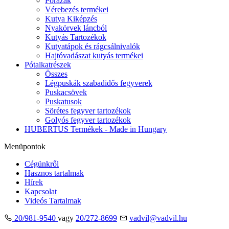
Pórázak
Vérebezés termékei
Kutya Kiképzés
Nyakörvek láncból
Kutyás Tartozékok
Kutyatápok és rágcsálnivalók
Hajtóvadászat kutyás termékei
Pótalkatrészek
Összes
Légpuskák szabadidős fegyverek
Puskacsövek
Puskatusok
Sörétes fegyver tartozékok
Golyós fegyver tartozékok
HUBERTUS Termékek - Made in Hungary
Menüpontok
Cégünkről
Hasznos tartalmak
Hírek
Kapcsolat
Videós Tartalmak
20/981-9540
vagy
20/272-8699
vadvil@vadvil.hu