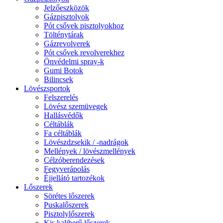
Jelzőeszközök
Gázpisztolyok
Pót csővek pisztolyokhoz
Tölténytárak
Gázrevolverek
Pót csővek revolverekhez
Önvédelmi spray-k
Gumi Botok
Bilincsek
Lövészsportok
Felszerelés
Lövész szemüvegek
Hallásvédők
Céltáblák
Fa céltáblák
Lövészdzsekik / -nadrágok
Mellények / lövészmellények
Célzóberendezések
Fegyverápolás
Éjjellátó tartozékok
Lőszerek
Sörétes lőszerek
Puskalőszerek
Pisztolylőszerek
Kis kaliberű lőszerek