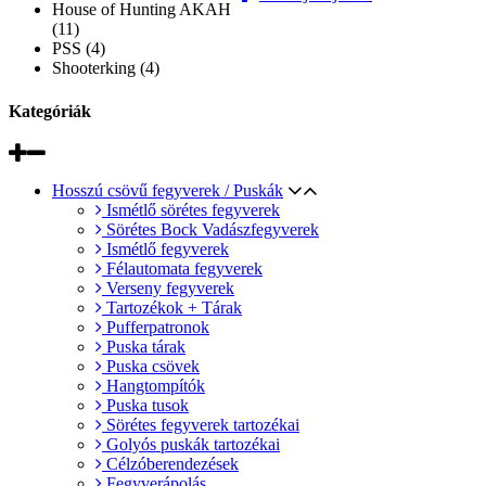
House of Hunting AKAH
(11)
PSS (4)
Shooterking (4)
Kategóriák
Hosszú csövű fegyverek / Puskák
Ismétlő sörétes fegyverek
Sörétes Bock Vadászfegyverek
Ismétlő fegyverek
Félautomata fegyverek
Verseny fegyverek
Tartozékok + Tárak
Pufferpatronok
Puska tárak
Puska csövek
Hangtompítók
Puska tusok
Sörétes fegyverek tartozékai
Golyós puskák tartozékai
Célzóberendezések
Fegyverápolás