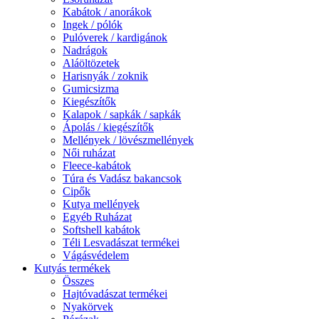
Kabátok / anorákok
Ingek / pólók
Pulóverek / kardigánok
Nadrágok
Aláöltözetek
Harisnyák / zoknik
Gumicsizma
Kiegészítők
Kalapok / sapkák / sapkák
Ápolás / kiegészítők
Mellények / lövészmellények
Női ruházat
Fleece-kabátok
Túra és Vadász bakancsok
Cipők
Kutya mellények
Egyéb Ruházat
Softshell kabátok
Téli Lesvadászat termékei
Vágásvédelem
Kutyás termékek
Összes
Hajtóvadászat termékei
Nyakörvek