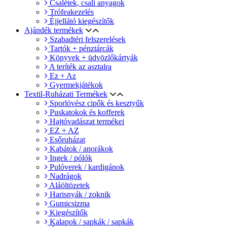
Csalétek, csali anyagok
Trófeakezelés
Éjjellátó kiegészítők
Ajándék termékek
Szabadtéri felszerelések
Tartók + pénztárcák
Könyvek + üdvözlőkártyák
A teríték az asztalra
Ez + Az
Gyermekjátékok
Textil-Ruházati Termékek
Sporlövész cipők és kesztyűk
Puskatokok és kofferek
Hajtóvadászat termékei
EZ + AZ
Esőruházat
Kabátok / anorákok
Ingek / pólók
Pulóverek / kardigánok
Nadrágok
Aláöltözetek
Harisnyák / zoknik
Gumicsizma
Kiegészítők
Kalapok / sapkák / sapkák