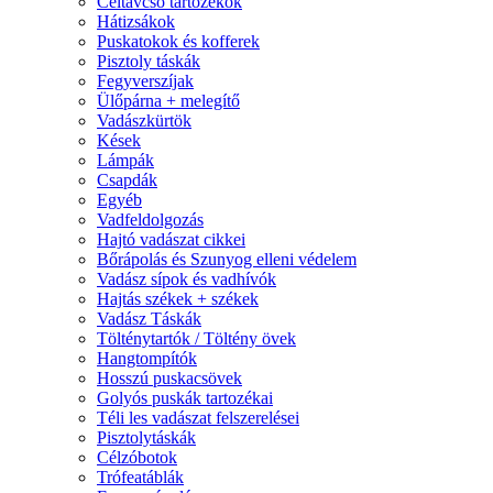
Céltávcső tartozékok
Hátizsákok
Puskatokok és kofferek
Pisztoly táskák
Fegyverszíjak
Ülőpárna + melegítő
Vadászkürtök
Kések
Lámpák
Csapdák
Egyéb
Vadfeldolgozás
Hajtó vadászat cikkei
Bőrápolás és Szunyog elleni védelem
Vadász sípok és vadhívók
Hajtás székek + székek
Vadász Táskák
Tölténytartók / Töltény övek
Hangtompítók
Hosszú puskacsövek
Golyós puskák tartozékai
Téli les vadászat felszerelései
Pisztolytáskák
Célzóbotok
Trófeatáblák