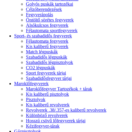
Golyós puskák tartozékai
Célzóberendezések
Fegyverápolás
Öntöltő sörétes fegyverek
Alsókulcsos fegyverek
Félautomata sportfegyverek
Sport- és szabadidős fegyverek
Félautomata fegyverek
Kis kaliberű fegyverek
Match légpuskák
Szabadidős légpuskák
Szabadidős légpisztolyok
CO2 légpuskák
Sport fegyverek tárjai
Szabadidősfegyver tárjai
Maroklőfegyverek
Maroklőfegyver Tartozékok + tárak
Kis kaliberű pisztolyok
Pisztolyok
Kis kaliberű revolverek
Revolverek .38/.357-es kaliberű revolverek
Különböző revolverek
Hosszú csövű lőfegyverek tárjai
Kézifegyver-tárak
Gázpisztolyok