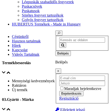
Légpuskák szabadidős fegyverek
Puskacsövek
Puskatusok
Sörétes fegyver tartozékok
Golyós fegyver tartozékok
HUBERTUS Termékek - Made in Hungary
Cégünkről
Hasznos tartalmak
Hírek
Kapcsolat
Belépés
Videós Tartalmak
Belépés
Termékbesorolás
×
Mennyiségi kedvezmények
Raktáron
Maradjak bejelentkezve
Új termék
Bejelentkezés
Regisztráció
03.Gyártó - Márka
Elfelejtett jelszó