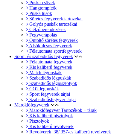
Puska csövek
Hangtompítók
Puska tusok
Sörétes fegyverek tartozékai
Golyós puskák tartozékai
Célzóberendezések
Fegyverápolás
Öntöltő sörétes fegyverek
Alsókulcsos fegyverek
Félautomata sportfegyverek
Sport- és szabadidős fegyverek
Félautomata fegyverek
Kis kaliberű fegyverek
Match légpuskák
Szabadidős légpuskák
Szabadidős légpisztolyok
CO2 légpuskák
Sport fegyverek tárjai
Szabadidősfegyver tárjai
Maroklőfegyverek
Maroklőfegyver Tartozékok + tárak
Kis kaliberű pisztolyok
Pisztolyok
Kis kaliberű revolverek
Revolverek .38/.357-es kaliberű revolverek