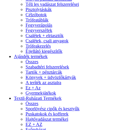
Téli les vadászat felszerelései
Pisztolytáskák
Célzóbotok
Trófeatáblák
Fegyverápolás
Fegyverszéfek
Csalétek + elriasztók
Csalétek, csali anyagok
Trófeakezelés
Éjjellátó kiegészítők
Ajándék termékek
Összes
Szabadtéri felszerelések
Tartók + pénztárcák
Könyvek + üdvözlőkártyák
A teríték az asztalra
Ez + Az
Gyermekjátékok
Textil-Ruházati Termékek
Összes
Sporlövész cipők és kesztyűk
Puskatokok és kofferek
Hajtóvadászat termékei
EZ + AZ
Esőruházat