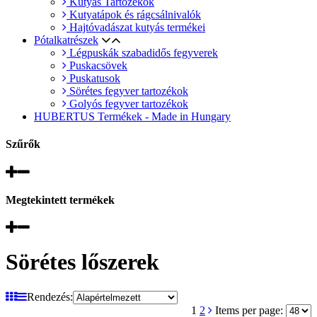
Kutyás Tartozékok
Kutyatápok és rágcsálnivalók
Hajtóvadászat kutyás termékei
Pótalkatrészek
Légpuskák szabadidős fegyverek
Puskacsövek
Puskatusok
Sörétes fegyver tartozékok
Golyós fegyver tartozékok
HUBERTUS Termékek - Made in Hungary
Szűrők
Megtekintett termékek
Sörétes lőszerek
Rendezés:
1
2
Items per page: