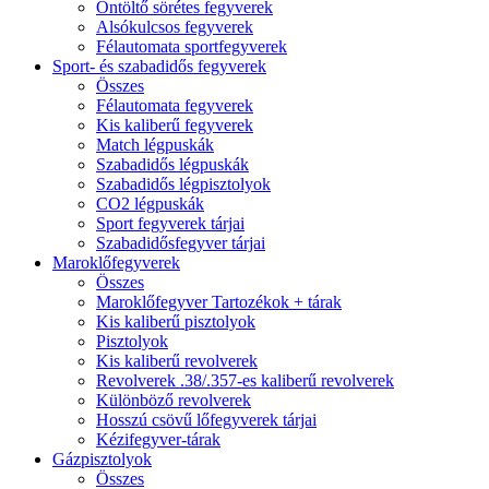
Öntöltő sörétes fegyverek
Alsókulcsos fegyverek
Félautomata sportfegyverek
Sport- és szabadidős fegyverek
Összes
Félautomata fegyverek
Kis kaliberű fegyverek
Match légpuskák
Szabadidős légpuskák
Szabadidős légpisztolyok
CO2 légpuskák
Sport fegyverek tárjai
Szabadidősfegyver tárjai
Maroklőfegyverek
Összes
Maroklőfegyver Tartozékok + tárak
Kis kaliberű pisztolyok
Pisztolyok
Kis kaliberű revolverek
Revolverek .38/.357-es kaliberű revolverek
Különböző revolverek
Hosszú csövű lőfegyverek tárjai
Kézifegyver-tárak
Gázpisztolyok
Összes