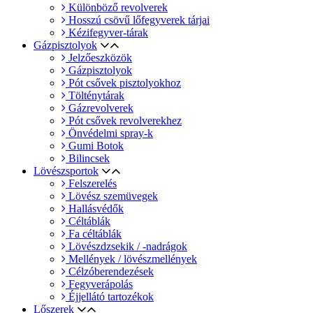
Különböző revolverek
Hosszú csövű lőfegyverek tárjai
Kézifegyver-tárak
Gázpisztolyok
Jelzőeszközök
Gázpisztolyok
Pót csővek pisztolyokhoz
Tölténytárak
Gázrevolverek
Pót csővek revolverekhez
Önvédelmi spray-k
Gumi Botok
Bilincsek
Lövészsportok
Felszerelés
Lövész szemüvegek
Hallásvédők
Céltáblák
Fa céltáblák
Lövészdzsekik / -nadrágok
Mellények / lövészmellények
Célzóberendezések
Fegyverápolás
Éjjellátó tartozékok
Lőszerek