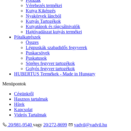
Pórázak
Vérebezés termékei
Kutya Kiképzés
Nyakörvek láncból
Kutyás Tartozékok
Kutyatápok és rágcsálnivalók
Hajtóvadászat kutyás termékei
Pótalkatrészek
Összes
Légpuskák szabadidős fegyverek
Puskacsövek
Puskatusok
Sörétes fegyver tartozékok
Golyós fegyver tartozékok
HUBERTUS Termékek - Made in Hungary
Menüpontok
Cégünkről
Hasznos tartalmak
Hírek
Kapcsolat
Videós Tartalmak
20/981-9540
vagy
20/272-8699
vadvil@vadvil.hu