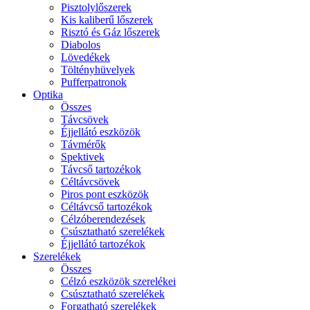
Pisztolylőszerek
Kis kaliberű lőszerek
Risztó és Gáz lőszerek
Diabolos
Lövedékek
Töltényhüvelyek
Pufferpatronok
Optika
Összes
Távcsövek
Éjjellátó eszközök
Távmérők
Spektivek
Távcső tartozékok
Céltávcsövek
Piros pont eszközök
Céltávcső tartozékok
Célzóberendezések
Csúsztatható szerelékek
Éjjellátó tartozékok
Szerelékek
Összes
Célzó eszközök szerelékei
Csúsztatható szerelékek
Forgatható szerelékek