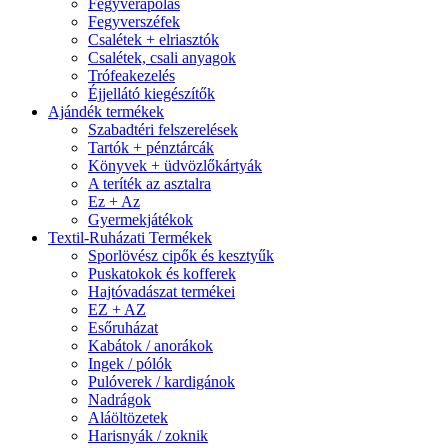
Fegyverápolás
Fegyverszéfek
Csalétek + elriasztók
Csalétek, csali anyagok
Trófeakezelés
Éjjellátó kiegészítők
Ajándék termékek
Szabadtéri felszerelések
Tartók + pénztárcák
Könyvek + üdvözlőkártyák
A teríték az asztalra
Ez + Az
Gyermekjátékok
Textil-Ruházati Termékek
Sporlövész cipők és kesztyűk
Puskatokok és kofferek
Hajtóvadászat termékei
EZ + AZ
Esőruházat
Kabátok / anorákok
Ingek / pólók
Pulóverek / kardigánok
Nadrágok
Aláöltözetek
Harisnyák / zoknik