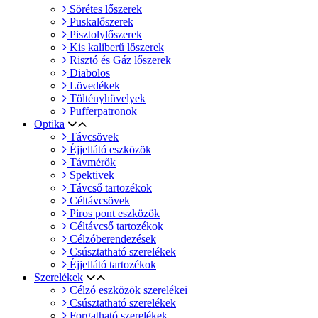
Sörétes lőszerek
Puskalőszerek
Pisztolylőszerek
Kis kaliberű lőszerek
Risztó és Gáz lőszerek
Diabolos
Lövedékek
Töltényhüvelyek
Pufferpatronok
Optika
Távcsövek
Éjjellátó eszközök
Távmérők
Spektivek
Távcső tartozékok
Céltávcsövek
Piros pont eszközök
Céltávcső tartozékok
Célzóberendezések
Csúsztatható szerelékek
Éjjellátó tartozékok
Szerelékek
Célzó eszközök szerelékei
Csúsztatható szerelékek
Forgatható szerelékek