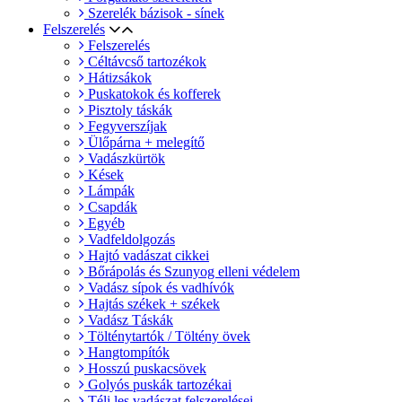
Szerelék bázisok - sínek
Felszerelés
Felszerelés
Céltávcső tartozékok
Hátizsákok
Puskatokok és kofferek
Pisztoly táskák
Fegyverszíjak
Ülőpárna + melegítő
Vadászkürtök
Kések
Lámpák
Csapdák
Egyéb
Vadfeldolgozás
Hajtó vadászat cikkei
Bőrápolás és Szunyog elleni védelem
Vadász sípok és vadhívók
Hajtás székek + székek
Vadász Táskák
Tölténytartók / Töltény övek
Hangtompítók
Hosszú puskacsövek
Golyós puskák tartozékai
Téli les vadászat felszerelései