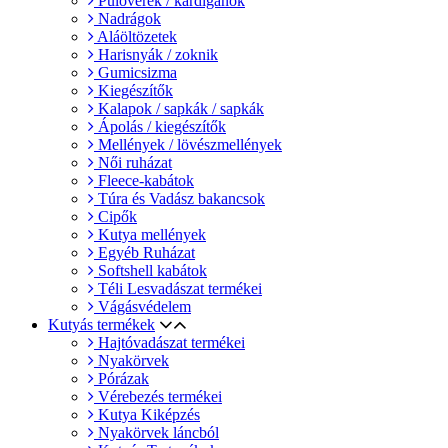
Pulóverek / kardigánok
Nadrágok
Aláöltözetek
Harisnyák / zoknik
Gumicsizma
Kiegészítők
Kalapok / sapkák / sapkák
Ápolás / kiegészítők
Mellények / lövészmellények
Női ruházat
Fleece-kabátok
Túra és Vadász bakancsok
Cipők
Kutya mellények
Egyéb Ruházat
Softshell kabátok
Téli Lesvadászat termékei
Vágásvédelem
Kutyás termékek
Hajtóvadászat termékei
Nyakörvek
Pórázak
Vérebezés termékei
Kutya Kiképzés
Nyakörvek láncból