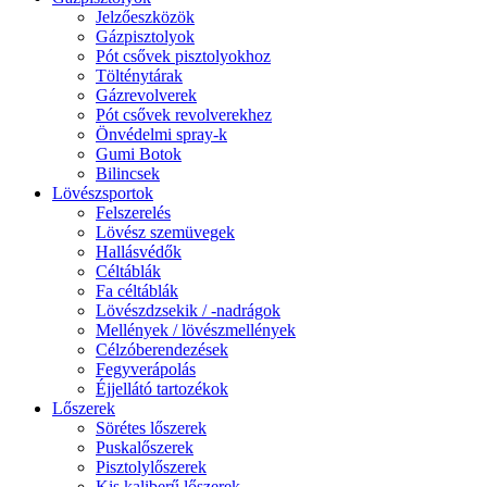
Jelzőeszközök
Gázpisztolyok
Pót csővek pisztolyokhoz
Tölténytárak
Gázrevolverek
Pót csővek revolverekhez
Önvédelmi spray-k
Gumi Botok
Bilincsek
Lövészsportok
Felszerelés
Lövész szemüvegek
Hallásvédők
Céltáblák
Fa céltáblák
Lövészdzsekik / -nadrágok
Mellények / lövészmellények
Célzóberendezések
Fegyverápolás
Éjjellátó tartozékok
Lőszerek
Sörétes lőszerek
Puskalőszerek
Pisztolylőszerek
Kis kaliberű lőszerek