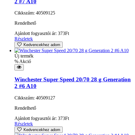
2 #7 A10
Cikkszám: 40509125
Rendelhető
Ajánlott fogyasztói ár:
373
Ft
Részletek
Kedvencekhez adom
Új termék
% Akció
Winchester Super Speed 20/70 28 g Generation
2 #6 A10
Cikkszám: 40509127
Rendelhető
Ajánlott fogyasztói ár:
373
Ft
Részletek
Kedvencekhez adom