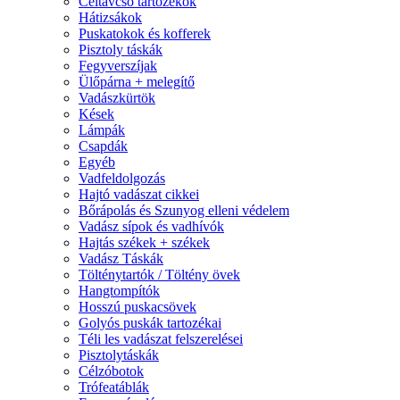
Céltávcső tartozékok
Hátizsákok
Puskatokok és kofferek
Pisztoly táskák
Fegyverszíjak
Ülőpárna + melegítő
Vadászkürtök
Kések
Lámpák
Csapdák
Egyéb
Vadfeldolgozás
Hajtó vadászat cikkei
Bőrápolás és Szunyog elleni védelem
Vadász sípok és vadhívók
Hajtás székek + székek
Vadász Táskák
Tölténytartók / Töltény övek
Hangtompítók
Hosszú puskacsövek
Golyós puskák tartozékai
Téli les vadászat felszerelései
Pisztolytáskák
Célzóbotok
Trófeatáblák