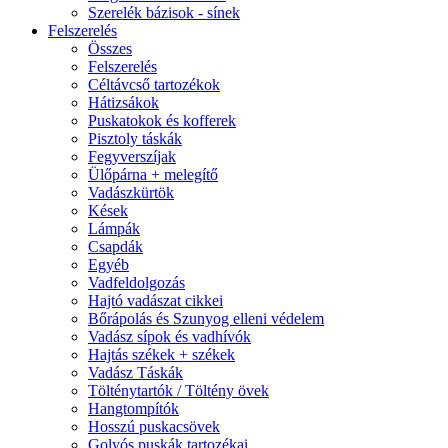
Szerelék bázisok - sínek
Felszerelés
Összes
Felszerelés
Céltávcső tartozékok
Hátizsákok
Puskatokok és kofferek
Pisztoly táskák
Fegyverszíjak
Ülőpárna + melegítő
Vadászkürtök
Kések
Lámpák
Csapdák
Egyéb
Vadfeldolgozás
Hajtó vadászat cikkei
Bőrápolás és Szunyog elleni védelem
Vadász sípok és vadhívók
Hajtás székek + székek
Vadász Táskák
Tölténytartók / Töltény övek
Hangtompítók
Hosszú puskacsövek
Golyós puskák tartozékai