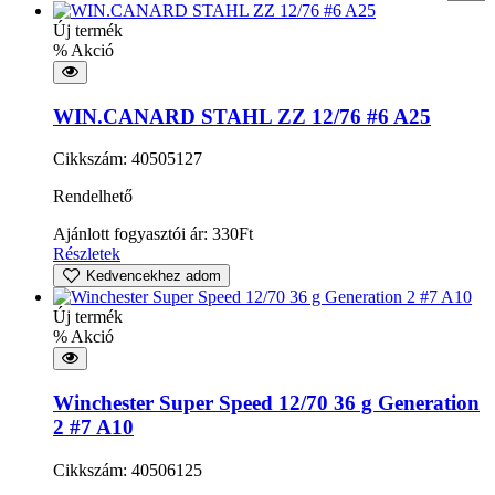
Új termék
% Akció
WIN.CANARD STAHL ZZ 12/76 #6 A25
Cikkszám: 40505127
Rendelhető
Ajánlott fogyasztói ár:
330
Ft
Részletek
Kedvencekhez adom
Új termék
% Akció
Winchester Super Speed 12/70 36 g Generation
2 #7 A10
Cikkszám: 40506125