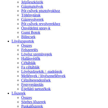
Jelzőeszközök
Gázpisztolyok
Pót csővek pisztolyokhoz
Tölténytárak
Gázrevolverek
Pót csővek revolverekhez
Önvédelmi spray-k
Gumi Botok
Bilincsek
Lövészsportok
Összes
Felszerelés
Lövész szemüvegek
Hallásvédők
Céltáblák
Fa céltáblák
Lövészdzsekik / -nadrágok
Mellények / lövészmellények
Célzóberendezések
Fegyverápolás
Éjjellátó tartozékok
Lőszerek
Összes
Sörétes lőszerek
Puskalőszerek