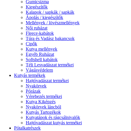
Gumicsizma
Kiegészítők
Kalapok / sapkák / sapkák
Ápolás / kiegészítők
Mellények / lövészmellények
Női ruházat
Fleece-kabátok
Túra és Vadász bakancsok
Cipők
Kutya mellények
Egyéb Ruházat
Softshell kabátok
Téli Lesvadászat termékei
Vágásvédelem
Kutyás termékek
Hajtóvadászat termékei
Nyakörvek
Pórázak
Vérebezés termékei
Kutya Kiképzés
Nyakörvek láncból
Kutyás Tartozékok
Kutyatápok és rágcsálnivalók
Hajtóvadászat kutyás termékei
Pótalkatrészek