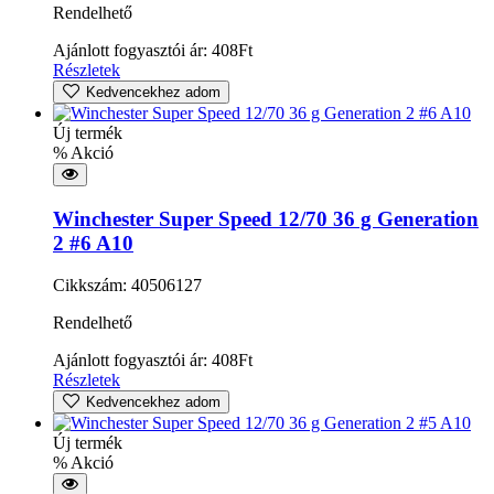
Rendelhető
Ajánlott fogyasztói ár:
408
Ft
Részletek
Kedvencekhez adom
Új termék
% Akció
Winchester Super Speed 12/70 36 g Generation
2 #6 A10
Cikkszám: 40506127
Rendelhető
Ajánlott fogyasztói ár:
408
Ft
Részletek
Kedvencekhez adom
Új termék
% Akció