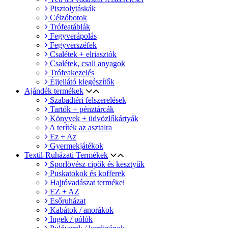
Pisztolytáskák
Célzóbotok
Trófeatáblák
Fegyverápolás
Fegyverszéfek
Csalétek + elriasztók
Csalétek, csali anyagok
Trófeakezelés
Éjjellátó kiegészítők
Ajándék termékek
Szabadtéri felszerelések
Tartók + pénztárcák
Könyvek + üdvözlőkártyák
A teríték az asztalra
Ez + Az
Gyermekjátékok
Textil-Ruházati Termékek
Sporlövész cipők és kesztyűk
Puskatokok és kofferek
Hajtóvadászat termékei
EZ + AZ
Esőruházat
Kabátok / anorákok
Ingek / pólók