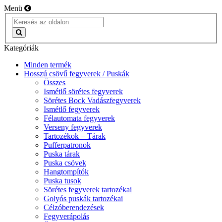
Menü
Kategóriák
Minden termék
Hosszú csövű fegyverek / Puskák
Összes
Ismétlő sörétes fegyverek
Sörétes Bock Vadászfegyverek
Ismétlő fegyverek
Félautomata fegyverek
Verseny fegyverek
Tartozékok + Tárak
Pufferpatronok
Puska tárak
Puska csövek
Hangtompítók
Puska tusok
Sörétes fegyverek tartozékai
Golyós puskák tartozékai
Célzóberendezések
Fegyverápolás