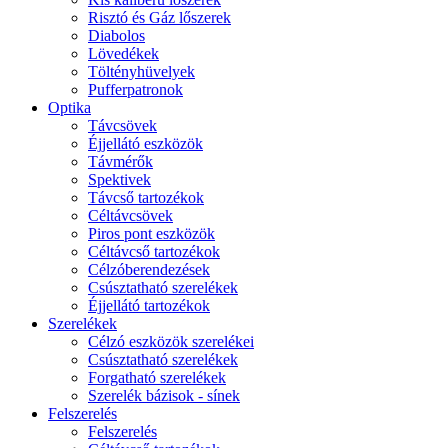
Risztó és Gáz lőszerek
Diabolos
Lövedékek
Töltényhüvelyek
Pufferpatronok
Optika
Távcsövek
Éjjellátó eszközök
Távmérők
Spektivek
Távcső tartozékok
Céltávcsövek
Piros pont eszközök
Céltávcső tartozékok
Célzóberendezések
Csúsztatható szerelékek
Éjjellátó tartozékok
Szerelékek
Célzó eszközök szerelékei
Csúsztatható szerelékek
Forgatható szerelékek
Szerelék bázisok - sínek
Felszerelés
Felszerelés