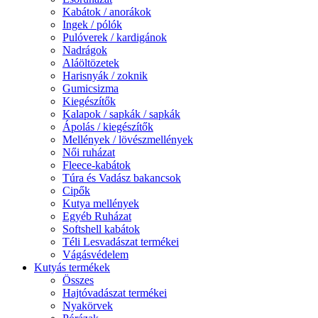
Kabátok / anorákok
Ingek / pólók
Pulóverek / kardigánok
Nadrágok
Aláöltözetek
Harisnyák / zoknik
Gumicsizma
Kiegészítők
Kalapok / sapkák / sapkák
Ápolás / kiegészítők
Mellények / lövészmellények
Női ruházat
Fleece-kabátok
Túra és Vadász bakancsok
Cipők
Kutya mellények
Egyéb Ruházat
Softshell kabátok
Téli Lesvadászat termékei
Vágásvédelem
Kutyás termékek
Összes
Hajtóvadászat termékei
Nyakörvek