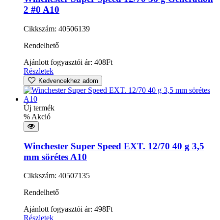
2 #0 A10
Cikkszám: 40506139
Rendelhető
Ajánlott fogyasztói ár:
408
Ft
Részletek
Kedvencekhez adom
Új termék
% Akció
Winchester Super Speed EXT. 12/70 40 g 3,5
mm sörétes A10
Cikkszám: 40507135
Rendelhető
Ajánlott fogyasztói ár:
498
Ft
Részletek