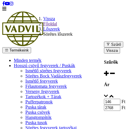
Vissza
Főoldal
Lőszerek
Sörétes lőszerek
Szűrő
Termékeink
Vissza
Minden termék
Szűrők
Hosszú csövű fegyverek / Puskák
Ismétlő sörétes fegyverek
Sörétes Bock Vadászfegyverek
Ismétlő fegyverek
Ár
Félautomata fegyverek
Verseny fegyverek
Tartozékok + Tárak
Ft
Pufferpatronok
Puska tárak
Ft
Puska csövek
Hangtompítók
Puska tusok
Sörétes fegyverek tartozékai