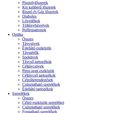
Pisztolylőszerek
Kis kaliberű lőszerek
Risztó és Gáz lőszerek
Diabolos
Lövedékek
Töltényhüvelyek
Pufferpatronok
Optika
Összes
Távcsövek
Éjjellátó eszközök
Távmérők
Spektivek
Távcső tartozékok
Céltávcsövek
Piros pont eszközök
Céltávcső tartozékok
Célzóberendezések
Csúsztatható szerelékek
Éjjellátó tartozékok
Szerelékek
Összes
Célzó eszközök szerelékei
Csúsztatható szerelékek
Forgatható szerelékek