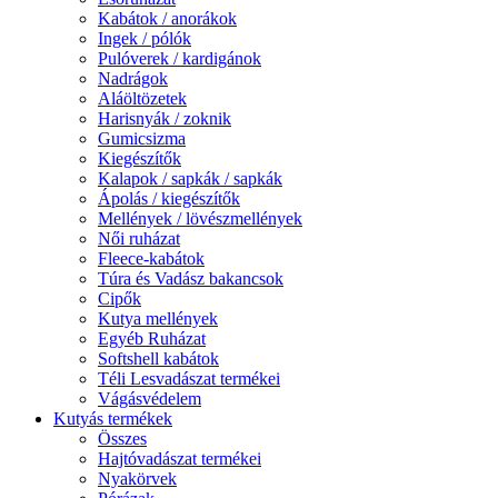
Kabátok / anorákok
Ingek / pólók
Pulóverek / kardigánok
Nadrágok
Aláöltözetek
Harisnyák / zoknik
Gumicsizma
Kiegészítők
Kalapok / sapkák / sapkák
Ápolás / kiegészítők
Mellények / lövészmellények
Női ruházat
Fleece-kabátok
Túra és Vadász bakancsok
Cipők
Kutya mellények
Egyéb Ruházat
Softshell kabátok
Téli Lesvadászat termékei
Vágásvédelem
Kutyás termékek
Összes
Hajtóvadászat termékei
Nyakörvek