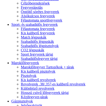
Célzóberendezések
Fegyverápolás
Öntöltő sörétes fegyverek
Alsókulcsos fegyverek
Félautomata sportfegyverek
Sport- és szabadidős fegyverek
Félautomata fegyverek
Kis kaliberű fegyverek
Match légpuskák
Szabadidős légpuskák
Szabadidős légpisztolyok
CO2 légpuskák
Sport fegyverek tárjai
Szabadidősfegyver tárjai
Maroklőfegyverek
Maroklőfegyver Tartozékok + tárak
Kis kaliberű pisztolyok
Pisztolyok
Kis kaliberű revolverek
Revolverek .38/.357-es kaliberű revolverek
Különböző revolverek
Hosszú csövű lőfegyverek tárjai
Kézifegyver-tárak
Gázpisztolyok
Jelzőeszközök