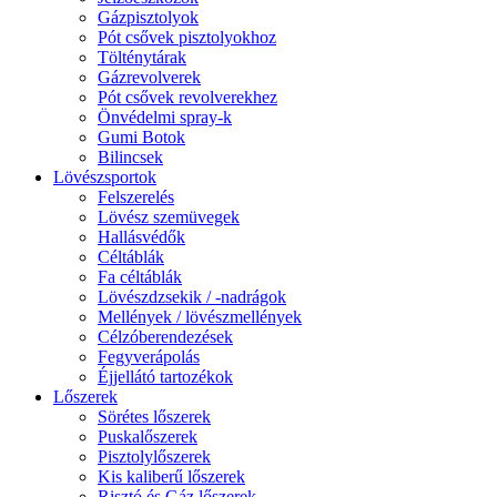
Gázpisztolyok
Pót csővek pisztolyokhoz
Tölténytárak
Gázrevolverek
Pót csővek revolverekhez
Önvédelmi spray-k
Gumi Botok
Bilincsek
Lövészsportok
Felszerelés
Lövész szemüvegek
Hallásvédők
Céltáblák
Fa céltáblák
Lövészdzsekik / -nadrágok
Mellények / lövészmellények
Célzóberendezések
Fegyverápolás
Éjjellátó tartozékok
Lőszerek
Sörétes lőszerek
Puskalőszerek
Pisztolylőszerek
Kis kaliberű lőszerek
Risztó és Gáz lőszerek