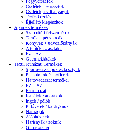
Fegyverszéfek
Csalétek + elriasztók
Csalétek, csali anyagok
Trófeakezelés
Éjjellátó kiegészítők
Ajándék termékek
Szabadtéri felszerelések
Tartók + pénztárcák
Könyvek + üdvözlőkártyák
A teríték az asztalra
Ez + Az
Gyermekjátékok
Textil-Ruházati Termékek
Sporlövész cipők és kesztyűk
Puskatokok és kofferek
Hajtóvadászat termékei
EZ + AZ
Esőruházat
Kabátok / anorákok
Ingek / pólók
Pulóverek / kardigánok
Nadrágok
Aláöltözetek
Harisnyák / zoknik
Gumicsizma