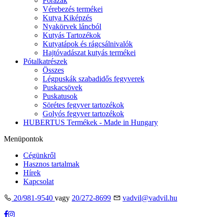
Pórázak
Vérebezés termékei
Kutya Kiképzés
Nyakörvek láncból
Kutyás Tartozékok
Kutyatápok és rágcsálnivalók
Hajtóvadászat kutyás termékei
Pótalkatrészek
Összes
Légpuskák szabadidős fegyverek
Puskacsövek
Puskatusok
Sörétes fegyver tartozékok
Golyós fegyver tartozékok
HUBERTUS Termékek - Made in Hungary
Menüpontok
Cégünkről
Hasznos tartalmak
Hírek
Kapcsolat
20/981-9540
vagy
20/272-8699
vadvil@vadvil.hu