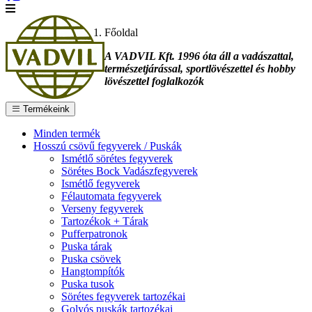
Főoldal
A VADVIL Kft. 1996 óta áll a vadászattal,
természetjárással, sportlövészettel és hobby
lövészettel foglalkozók
Termékeink
Minden termék
Hosszú csövű fegyverek / Puskák
Ismétlő sörétes fegyverek
Sörétes Bock Vadászfegyverek
Ismétlő fegyverek
Félautomata fegyverek
Verseny fegyverek
Tartozékok + Tárak
Pufferpatronok
Puska tárak
Puska csövek
Hangtompítók
Puska tusok
Sörétes fegyverek tartozékai
Golyós puskák tartozékai