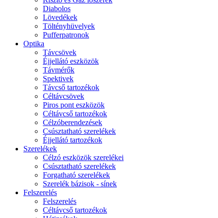
Diabolos
Lövedékek
Töltényhüvelyek
Pufferpatronok
Optika
Távcsövek
Éjjellátó eszközök
Távmérők
Spektivek
Távcső tartozékok
Céltávcsövek
Piros pont eszközök
Céltávcső tartozékok
Célzóberendezések
Csúsztatható szerelékek
Éjjellátó tartozékok
Szerelékek
Célzó eszközök szerelékei
Csúsztatható szerelékek
Forgatható szerelékek
Szerelék bázisok - sínek
Felszerelés
Felszerelés
Céltávcső tartozékok