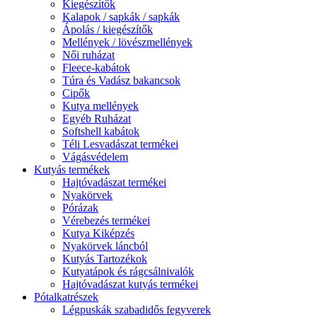
Kiegészítők
Kalapok / sapkák / sapkák
Ápolás / kiegészítők
Mellények / lövészmellények
Női ruházat
Fleece-kabátok
Túra és Vadász bakancsok
Cipők
Kutya mellények
Egyéb Ruházat
Softshell kabátok
Téli Lesvadászat termékei
Vágásvédelem
Kutyás termékek
Hajtóvadászat termékei
Nyakörvek
Pórázak
Vérebezés termékei
Kutya Kiképzés
Nyakörvek láncból
Kutyás Tartozékok
Kutyatápok és rágcsálnivalók
Hajtóvadászat kutyás termékei
Pótalkatrészek
Légpuskák szabadidős fegyverek