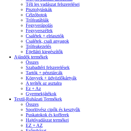
Téli les vadászat felszerelései
Pisztolytáskák
Célzóbotok
Trófeatáblák
Fegyverápolás
Fegyverszéfek
Csalétek + elriasztók
Csalétek, csali anyagok
Trófeakezelés
Éjjellátó kiegészítők
Ajándék termékek
Összes
Szabadtéri felszerelések
Tartók + pénztárcák
Könyvek + üdvözlőkártyák
A teríték az asztalra
Ez + Az
Gyermekjátékok
Textil-Ruházati Termékek
Összes
Sporlövész cipők és kesztyűk
Puskatokok és kofferek
Hajtóvadászat termékei
EZ + AZ
Esőruházat