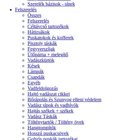
Szerelék bázisok - sínek
Felszerelés
Összes
Felszerelés
Céltávcső tartozékok
Hátizsákok
Puskatokok és kofferek
Pisztoly táskák
Fegyverszíjak
Ülőpárna + melegítő
Vadászkürtök
Kések
Lámpák
Csapdák
Egyéb
Vadfeldolgozás
Hajtó vadászat cikkei
Bőrápolás és Szunyog elleni védelem
Vadász sípok és vadhívók
Hajtás székek + székek
Vadász Táskák
Tölténytartók / Töltény övek
Hangtompítók
Hosszú puskacsövek
Golyós puskák tartozékai