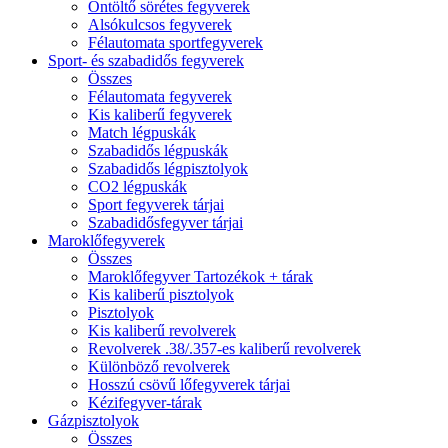
Öntöltő sörétes fegyverek
Alsókulcsos fegyverek
Félautomata sportfegyverek
Sport- és szabadidős fegyverek
Összes
Félautomata fegyverek
Kis kaliberű fegyverek
Match légpuskák
Szabadidős légpuskák
Szabadidős légpisztolyok
CO2 légpuskák
Sport fegyverek tárjai
Szabadidősfegyver tárjai
Maroklőfegyverek
Összes
Maroklőfegyver Tartozékok + tárak
Kis kaliberű pisztolyok
Pisztolyok
Kis kaliberű revolverek
Revolverek .38/.357-es kaliberű revolverek
Különböző revolverek
Hosszú csövű lőfegyverek tárjai
Kézifegyver-tárak
Gázpisztolyok
Összes