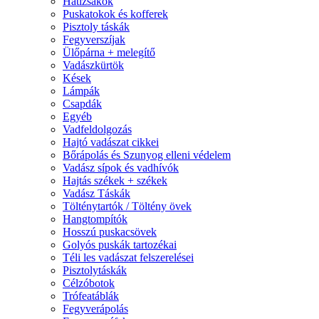
Hátizsákok
Puskatokok és kofferek
Pisztoly táskák
Fegyverszíjak
Ülőpárna + melegítő
Vadászkürtök
Kések
Lámpák
Csapdák
Egyéb
Vadfeldolgozás
Hajtó vadászat cikkei
Bőrápolás és Szunyog elleni védelem
Vadász sípok és vadhívók
Hajtás székek + székek
Vadász Táskák
Tölténytartók / Töltény övek
Hangtompítók
Hosszú puskacsövek
Golyós puskák tartozékai
Téli les vadászat felszerelései
Pisztolytáskák
Célzóbotok
Trófeatáblák
Fegyverápolás