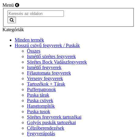
Menü
Kategóriák
Minden termék
Hosszú csövű fegyverek / Puskák
Összes
Ismétlő sörétes fegyverek
Sörétes Bock Vadászfegyverek
Ismétlő fegyverek
Félautomata fegyverek
Verseny fegyverek
Tartozékok + Tárak
Pufferpatronok
Puska tárak
Puska csövek
Hangtompítók
Puska tusok
Sörétes fegyverek tartozékai
Golyós puskák tartozékai
Célzóberendezések
Fegyverápolás