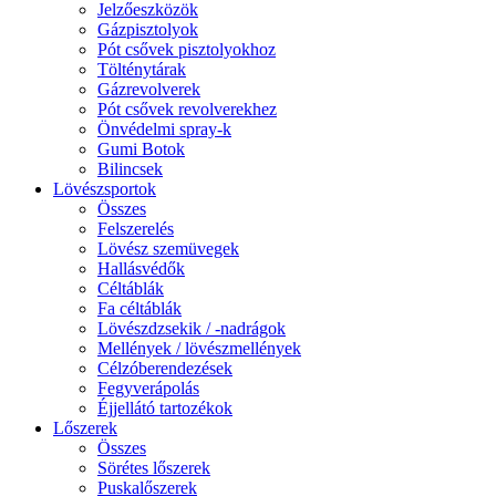
Jelzőeszközök
Gázpisztolyok
Pót csővek pisztolyokhoz
Tölténytárak
Gázrevolverek
Pót csővek revolverekhez
Önvédelmi spray-k
Gumi Botok
Bilincsek
Lövészsportok
Összes
Felszerelés
Lövész szemüvegek
Hallásvédők
Céltáblák
Fa céltáblák
Lövészdzsekik / -nadrágok
Mellények / lövészmellények
Célzóberendezések
Fegyverápolás
Éjjellátó tartozékok
Lőszerek
Összes
Sörétes lőszerek
Puskalőszerek