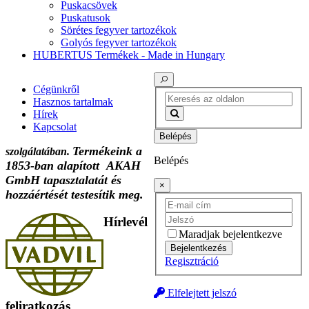
Puskacsövek
Puskatusok
Sörétes fegyver tartozékok
Golyós fegyver tartozékok
HUBERTUS Termékek - Made in Hungary
Cégünkről
Hasznos tartalmak
Hírek
Kapcsolat
Belépés
Termékeink a
szolgálatában.
Belépés
1853-ban alapított AKAH
GmbH tapasztalatát és
×
hozzáértését testesítik meg.
Hírlevél
Maradjak bejelentkezve
Bejelentkezés
Regisztráció
Elfelejtett jelszó
feliratkozás