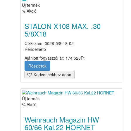
Új termék
% Akció
STALON X108 MAX. .30
5/8X18
Cikkszám: 0028-5/8-18-02
Rendelhető
Ajánlott fogyasztói ár:
174 528
Ft
Részletek
Kedvencekhez adom
Új termék
% Akció
Weinrauch Magazin HW
60/66 Kal.22 HORNET