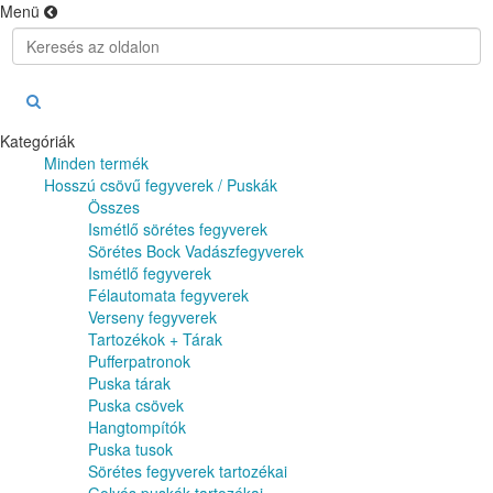
Menü
Kategóriák
Minden termék
Hosszú csövű fegyverek / Puskák
Összes
Ismétlő sörétes fegyverek
Sörétes Bock Vadászfegyverek
Ismétlő fegyverek
Félautomata fegyverek
Verseny fegyverek
Tartozékok + Tárak
Pufferpatronok
Puska tárak
Puska csövek
Hangtompítók
Puska tusok
Sörétes fegyverek tartozékai