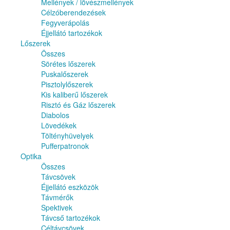
Mellények / lövészmellények
Célzóberendezések
Fegyverápolás
Éjjellátó tartozékok
Lőszerek
Összes
Sörétes lőszerek
Puskalőszerek
Pisztolylőszerek
Kis kaliberű lőszerek
Risztó és Gáz lőszerek
Diabolos
Lövedékek
Töltényhüvelyek
Pufferpatronok
Optika
Összes
Távcsövek
Éjjellátó eszközök
Távmérők
Spektivek
Távcső tartozékok
Céltávcsövek