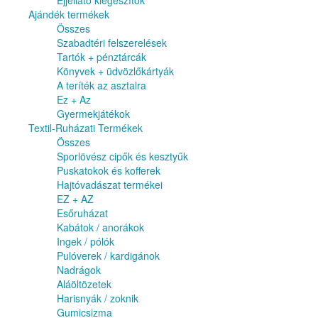
Éjjellátó kiegészítők
Ajándék termékek
Összes
Szabadtéri felszerelések
Tartók + pénztárcák
Könyvek + üdvözlőkártyák
A teríték az asztalra
Ez + Az
Gyermekjátékok
Textil-Ruházati Termékek
Összes
Sporlövész cipők és kesztyűk
Puskatokok és kofferek
Hajtóvadászat termékei
EZ + AZ
Esőruházat
Kabátok / anorákok
Ingek / pólók
Pulóverek / kardigánok
Nadrágok
Aláöltözetek
Harisnyák / zoknik
Gumicsizma