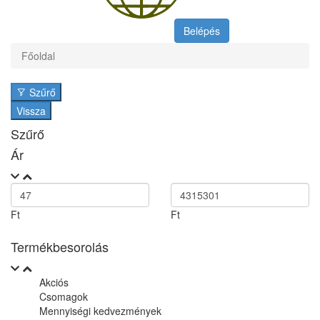
Belépés
Főoldal
Szűrő
Vissza
Szűrő
Ár
Ft
Ft
Termékbesorolás
Akciós
Csomagok
Mennyiségi kedvezmények