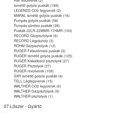
HW revolverek (2)
Ismétlő golyós puskák (189)
LEGENDS CO2 fegyverek (2)
MARAL ismétlő golyós puskák (16)
Pumpás golyós puskák (58)
Pumpás sörétes puskák (28)
Puskák 22LR-22WMR-17HMR (103)
RECORD Gázpisztolyok (6)
RECORD Légpisztoly (3)
RÖHM Gázpisztolyok (12)
RUGER Félautómata puskák (2)
RUGER Ismétlő golyós puskák (125)
RUGER Kiskaliberű pisztolyok (27)
RUGER Pisztolyok (27)
RUGER revolverek (109)
SXR Ismétlő golyós puskák (4)
TELL Légfegyverek (15)
WALTHER CO2 fegyverek (6)
WALTHER Gázpisztolyok (9)
WALTHER pisztolyok (1)
07.Lőszer - Gyártó