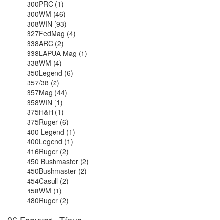
300PRC (1)
300WM (46)
308WIN (93)
327FedMag (4)
338ARC (2)
338LAPUA Mag (1)
338WM (4)
350Legend (6)
357/38 (2)
357Mag (44)
358WIN (1)
375H&H (1)
375Ruger (6)
400 Legend (1)
400Legend (1)
416Ruger (2)
450 Bushmaster (2)
450Bushmaster (2)
454Casull (2)
458WM (1)
480Ruger (2)
06.Fegyver - Típus