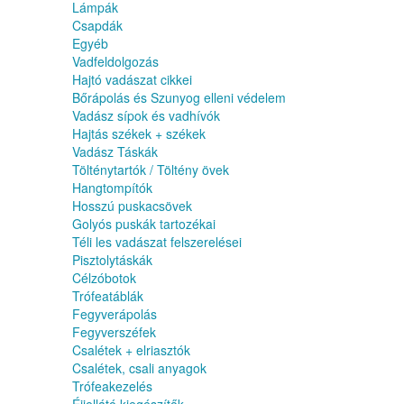
Lámpák
Csapdák
Egyéb
Vadfeldolgozás
Hajtó vadászat cikkei
Bőrápolás és Szunyog elleni védelem
Vadász sípok és vadhívók
Hajtás székek + székek
Vadász Táskák
Tölténytartók / Töltény övek
Hangtompítók
Hosszú puskacsövek
Golyós puskák tartozékai
Téli les vadászat felszerelései
Pisztolytáskák
Célzóbotok
Trófeatáblák
Fegyverápolás
Fegyverszéfek
Csalétek + elriasztók
Csalétek, csali anyagok
Trófeakezelés