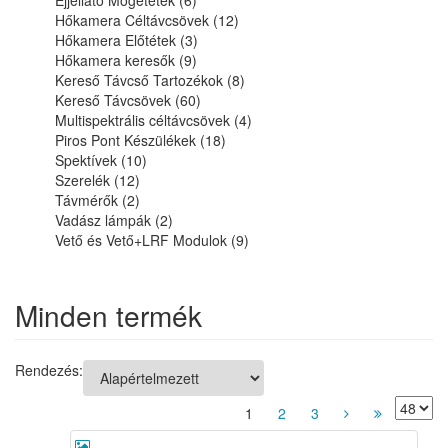
Éjjellátó Mögététek (6)
Hőkamera Céltávcsövek (12)
Hőkamera Előtétek (3)
Hőkamera keresők (9)
Kereső Távcső Tartozékok (8)
Kereső Távcsövek (60)
Multispektrális céltávcsövek (4)
Piros Pont Készülékek (18)
Spektívek (10)
Szerelék (12)
Távmérők (2)
Vadász lámpák (2)
Vető és Vető+LRF Modulok (9)
Minden termék
Rendezés:
1
2
3