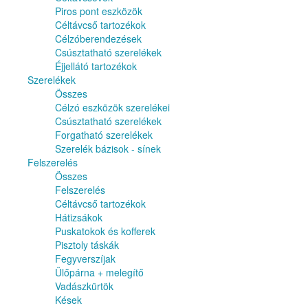
Piros pont eszközök
Céltávcső tartozékok
Célzóberendezések
Csúsztatható szerelékek
Éjjellátó tartozékok
Szerelékek
Összes
Célzó eszközök szerelékei
Csúsztatható szerelékek
Forgatható szerelékek
Szerelék bázisok - sínek
Felszerelés
Összes
Felszerelés
Céltávcső tartozékok
Hátizsákok
Puskatokok és kofferek
Pisztoly táskák
Fegyverszíjak
Ülőpárna + melegítő
Vadászkürtök
Kések