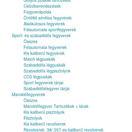
Golyós puskák tartozékai
Célzóberendezések
Fegyverápolás
Öntöltő sörétes fegyverek
Alsókulcsos fegyverek
Félautomata sportfegyverek
Sport- és szabadidős fegyverek
Összes
Félautomata fegyverek
Kis kaliberű fegyverek
Match légpuskák
Szabadidős légpuskák
Szabadidős légpisztolyok
CO2 légpuskák
Sport fegyverek tárjai
Szabadidősfegyver tárjai
Maroklőfegyverek
Összes
Maroklőfegyver Tartozékok + tárak
Kis kaliberű pisztolyok
Pisztolyok
Kis kaliberű revolverek
Revolverek .38/.357-es kaliberű revolverek