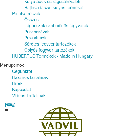
Kutyatápok és rágcsálnivalók
Hajtóvadászat kutyás termékei
Pótalkatrészek
Összes
Légpuskák szabadidős fegyverek
Puskacsövek
Puskatusok
Sörétes fegyver tartozékok
Golyós fegyver tartozékok
HUBERTUS Termékek - Made in Hungary
Menüpontok
Cégünkről
Hasznos tartalmak
Hírek
Kapcsolat
Videós Tartalmak