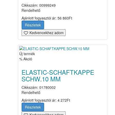
Cikkszám: 00999249
Rendelhető
Ajánlott fogyasztói ár:
56 860
Ft
Részletek
Kedvencekhez adom
Új termék
% Akció
ELASTIC-SCHAFTKAPPE
SCHW.10 MM
Cikkszám: 01780002
Rendelhető
Ajánlott fogyasztói ár:
4 272
Ft
Részletek
Kedvencekhez adom