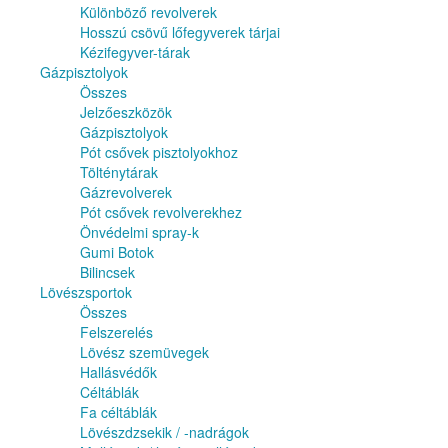
Különböző revolverek
Hosszú csövű lőfegyverek tárjai
Kézifegyver-tárak
Gázpisztolyok
Összes
Jelzőeszközök
Gázpisztolyok
Pót csővek pisztolyokhoz
Tölténytárak
Gázrevolverek
Pót csővek revolverekhez
Önvédelmi spray-k
Gumi Botok
Bilincsek
Lövészsportok
Összes
Felszerelés
Lövész szemüvegek
Hallásvédők
Céltáblák
Fa céltáblák
Lövészdzsekik / -nadrágok