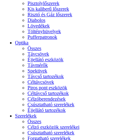
Pisztolylőszerek
Kis kaliberű lőszerek
Risztó és Gáz lőszerek
Diabolos
Lövedékek
Töltényhüvelyek
Pufferpatronok
Optika
Összes
Távcsövek
Éjjellátó eszközök
Távmérők
Spektivek
Távcső tartozékok
Céltávcsövek
Piros pont eszközök
Céltávcső tartozékok
Célzóberendezések
Csúsztatható szerelékek
Éjjellátó tartozékok
Szerelékek
Összes
Célzó eszközök szerelékei
Csúsztatható szerelékek
Forgatható szerelékek