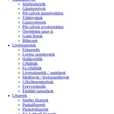
Jelzőeszközök
Gázpisztolyok
Pót csővek pisztolyokhoz
Tölténytárak
Gázrevolverek
Pót csővek revolverekhez
Önvédelmi spray-k
Gumi Botok
Bilincsek
Lövészsportok
Felszerelés
Lövész szemüvegek
Hallásvédők
Céltáblák
Fa céltáblák
Lövészdzsekik / -nadrágok
Mellények / lövészmellények
Célzóberendezések
Fegyverápolás
Éjjellátó tartozékok
Lőszerek
Sörétes lőszerek
Puskalőszerek
Pisztolylőszerek
Kis kaliberű lőszerek