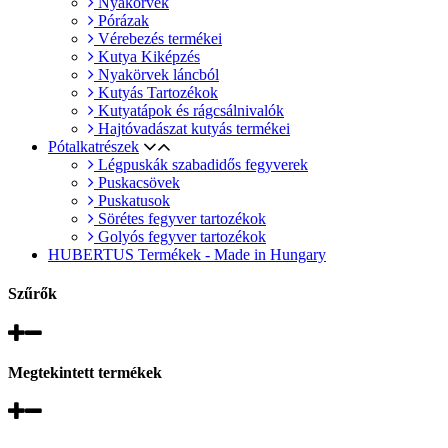
Nyakörvek
Pórázak
Vérebezés termékei
Kutya Kiképzés
Nyakörvek láncból
Kutyás Tartozékok
Kutyatápok és rágcsálnivalók
Hajtóvadászat kutyás termékei
Pótalkatrészek
Légpuskák szabadidős fegyverek
Puskacsövek
Puskatusok
Sörétes fegyver tartozékok
Golyós fegyver tartozékok
HUBERTUS Termékek - Made in Hungary
Szűrők
Megtekintett termékek