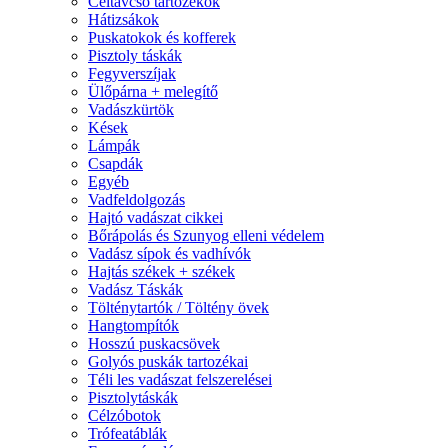
Céltávcső tartozékok
Hátizsákok
Puskatokok és kofferek
Pisztoly táskák
Fegyverszíjak
Ülőpárna + melegítő
Vadászkürtök
Kések
Lámpák
Csapdák
Egyéb
Vadfeldolgozás
Hajtó vadászat cikkei
Bőrápolás és Szunyog elleni védelem
Vadász sípok és vadhívók
Hajtás székek + székek
Vadász Táskák
Tölténytartók / Töltény övek
Hangtompítók
Hosszú puskacsövek
Golyós puskák tartozékai
Téli les vadászat felszerelései
Pisztolytáskák
Célzóbotok
Trófeatáblák