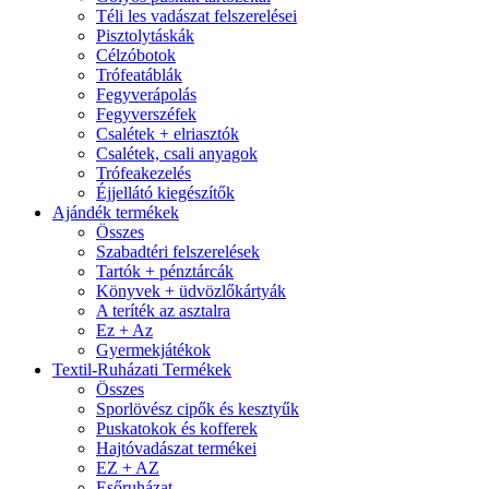
Téli les vadászat felszerelései
Pisztolytáskák
Célzóbotok
Trófeatáblák
Fegyverápolás
Fegyverszéfek
Csalétek + elriasztók
Csalétek, csali anyagok
Trófeakezelés
Éjjellátó kiegészítők
Ajándék termékek
Összes
Szabadtéri felszerelések
Tartók + pénztárcák
Könyvek + üdvözlőkártyák
A teríték az asztalra
Ez + Az
Gyermekjátékok
Textil-Ruházati Termékek
Összes
Sporlövész cipők és kesztyűk
Puskatokok és kofferek
Hajtóvadászat termékei
EZ + AZ
Esőruházat