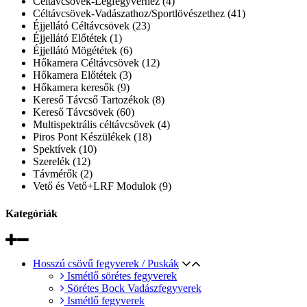
Céltávcsövek-Légfegyverhez (4)
Céltávcsövek-Vadászathoz/Sportlövészethez (41)
Éjjellátó Céltávcsövek (23)
Éjjellátó Előtétek (1)
Éjjellátó Mögététek (6)
Hőkamera Céltávcsövek (12)
Hőkamera Előtétek (3)
Hőkamera keresők (9)
Kereső Távcső Tartozékok (8)
Kereső Távcsövek (60)
Multispektrális céltávcsövek (4)
Piros Pont Készülékek (18)
Spektívek (10)
Szerelék (12)
Távmérők (2)
Vető és Vető+LRF Modulok (9)
Kategóriák
Hosszú csövű fegyverek / Puskák
Ismétlő sörétes fegyverek
Sörétes Bock Vadászfegyverek
Ismétlő fegyverek