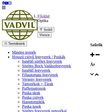
Főoldal
Optika
Szűrő
Vissza
Termékeink
Szűrők
Minden termék
Hosszú csövű fegyverek / Puskák
Ismétlő sörétes fegyverek
Ár
Sörétes Bock Vadászfegyverek
Ismétlő fegyverek
Félautomata fegyverek
Verseny fegyverek
Tartozékok + Tárak
Pufferpatronok
Puska tárak
Puska csövek
Hangtompítók
Puska tusok
Sörétes fegyverek tartozékai