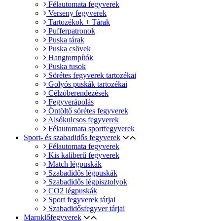
Félautomata fegyverek
Verseny fegyverek
Tartozékok + Tárak
Pufferpatronok
Puska tárak
Puska csövek
Hangtompítók
Puska tusok
Sörétes fegyverek tartozékai
Golyós puskák tartozékai
Célzóberendezések
Fegyverápolás
Öntöltő sörétes fegyverek
Alsókulcsos fegyverek
Félautomata sportfegyverek
Sport- és szabadidős fegyverek
Félautomata fegyverek
Kis kaliberű fegyverek
Match légpuskák
Szabadidős légpuskák
Szabadidős légpisztolyok
CO2 légpuskák
Sport fegyverek tárjai
Szabadidősfegyver tárjai
Maroklőfegyverek