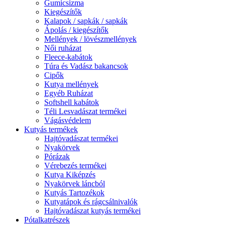
Gumicsizma
Kiegészítők
Kalapok / sapkák / sapkák
Ápolás / kiegészítők
Mellények / lövészmellények
Női ruházat
Fleece-kabátok
Túra és Vadász bakancsok
Cipők
Kutya mellények
Egyéb Ruházat
Softshell kabátok
Téli Lesvadászat termékei
Vágásvédelem
Kutyás termékek
Hajtóvadászat termékei
Nyakörvek
Pórázak
Vérebezés termékei
Kutya Kiképzés
Nyakörvek láncból
Kutyás Tartozékok
Kutyatápok és rágcsálnivalók
Hajtóvadászat kutyás termékei
Pótalkatrészek