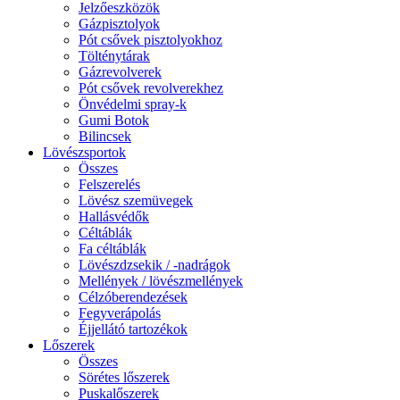
Jelzőeszközök
Gázpisztolyok
Pót csővek pisztolyokhoz
Tölténytárak
Gázrevolverek
Pót csővek revolverekhez
Önvédelmi spray-k
Gumi Botok
Bilincsek
Lövészsportok
Összes
Felszerelés
Lövész szemüvegek
Hallásvédők
Céltáblák
Fa céltáblák
Lövészdzsekik / -nadrágok
Mellények / lövészmellények
Célzóberendezések
Fegyverápolás
Éjjellátó tartozékok
Lőszerek
Összes
Sörétes lőszerek
Puskalőszerek