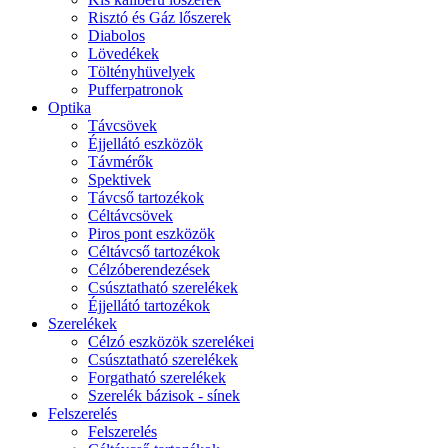
Risztó és Gáz lőszerek
Diabolos
Lövedékek
Töltényhüvelyek
Pufferpatronok
Optika
Távcsövek
Éjjellátó eszközök
Távmérők
Spektivek
Távcső tartozékok
Céltávcsövek
Piros pont eszközök
Céltávcső tartozékok
Célzóberendezések
Csúsztatható szerelékek
Éjjellátó tartozékok
Szerelékek
Célzó eszközök szerelékei
Csúsztatható szerelékek
Forgatható szerelékek
Szerelék bázisok - sínek
Felszerelés
Felszerelés