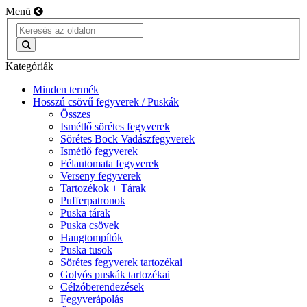
Menü
Kategóriák
Minden termék
Hosszú csövű fegyverek / Puskák
Összes
Ismétlő sörétes fegyverek
Sörétes Bock Vadászfegyverek
Ismétlő fegyverek
Félautomata fegyverek
Verseny fegyverek
Tartozékok + Tárak
Pufferpatronok
Puska tárak
Puska csövek
Hangtompítók
Puska tusok
Sörétes fegyverek tartozékai
Golyós puskák tartozékai
Célzóberendezések
Fegyverápolás