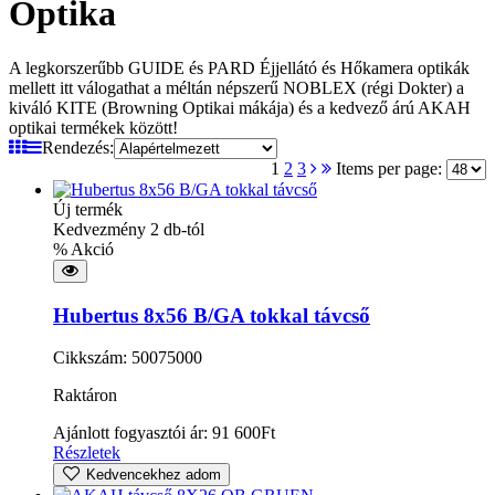
Optika
A legkorszerűbb GUIDE és PARD Éjjellátó és Hőkamera optikák
mellett itt válogathat a méltán népszerű NOBLEX (régi Dokter) a
kiváló KITE (Browning Optikai mákája) és a kedvező árú AKAH
optikai termékek között!
Rendezés:
1
2
3
Items per page:
Új termék
Kedvezmény 2 db-tól
% Akció
Hubertus 8x56 B/GA tokkal távcső
Cikkszám: 50075000
Raktáron
Ajánlott fogyasztói ár:
91 600
Ft
Részletek
Kedvencekhez adom