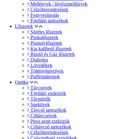
Mellények / lövészmellények
Célzóberendezések
Fegyverápolás
Éjjellátó tartozékok
Lőszerek
Sörétes lőszerek
Puskalőszerek
Pisztolylőszerek
Kis kaliberű lőszerek
Risztó és Gáz lőszerek
Diabolos
Lövedékek
Töltényhüvelyek
Pufferpatronok
Optika
Távcsövek
Éjjellátó eszközök
Távmérők
Spektivek
Távcső tartozékok
Céltávcsövek
Piros pont eszközök
Céltávcső tartozékok
Célzóberendezések
Csúsztatható szerelékek