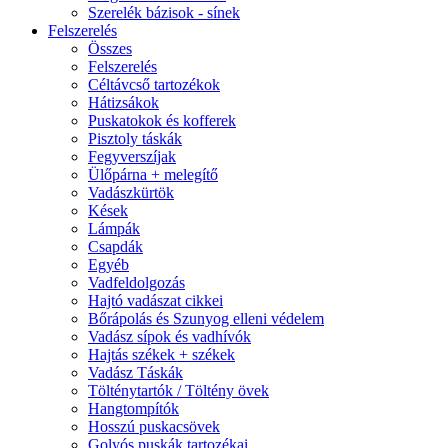
Szerelék bázisok - sínek
Felszerelés
Összes
Felszerelés
Céltávcső tartozékok
Hátizsákok
Puskatokok és kofferek
Pisztoly táskák
Fegyverszíjak
Ülőpárna + melegítő
Vadászkürtök
Kések
Lámpák
Csapdák
Egyéb
Vadfeldolgozás
Hajtó vadászat cikkei
Bőrápolás és Szunyog elleni védelem
Vadász sípok és vadhívók
Hajtás székek + székek
Vadász Táskák
Tölténytartók / Töltény övek
Hangtompítók
Hosszú puskacsövek
Golyós puskák tartozékai