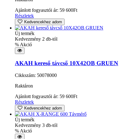
Ajánlott fogyasztói ár:
59 600
Ft
Részletek
Kedvencekhez adom
Új termék
Kedvezmény 2 db-tól
% Akció
AKAH kereső távcső 10X42OB GRUEN
Cikkszám: 50078000
Raktáron
Ajánlott fogyasztói ár:
59 600
Ft
Részletek
Kedvencekhez adom
Új termék
Kedvezmény 3 db-tól
% Akció