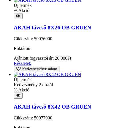
Új termék
% Akció
AKAH távcső 8X26 OB GRUEN
Cikkszám: 50076000
Raktáron
Ajánlott fogyasztói ár:
26 000
Ft
Részletek
Kedvencekhez adom
Új termék
Kedvezmény 2 db-tól
% Akció
AKAH távcső 8X42 OB GRUEN
Cikkszám: 50077000
Raktáron