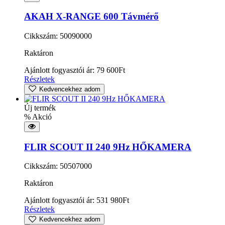
AKAH X-RANGE 600 Távmérő
Cikkszám: 50090000
Raktáron
Ajánlott fogyasztói ár:
79 600
Ft
Részletek
Kedvencekhez adom
Új termék
% Akció
FLIR SCOUT II 240 9Hz HŐKAMERA
Cikkszám: 50507000
Raktáron
Ajánlott fogyasztói ár:
531 980
Ft
Részletek
Kedvencekhez adom