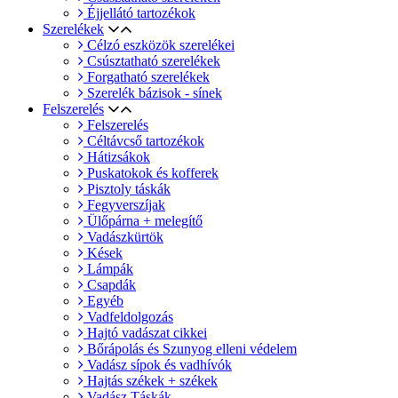
Éjjellátó tartozékok
Szerelékek
Célzó eszközök szerelékei
Csúsztatható szerelékek
Forgatható szerelékek
Szerelék bázisok - sínek
Felszerelés
Felszerelés
Céltávcső tartozékok
Hátizsákok
Puskatokok és kofferek
Pisztoly táskák
Fegyverszíjak
Ülőpárna + melegítő
Vadászkürtök
Kések
Lámpák
Csapdák
Egyéb
Vadfeldolgozás
Hajtó vadászat cikkei
Bőrápolás és Szunyog elleni védelem
Vadász sípok és vadhívók
Hajtás székek + székek
Vadász Táskák