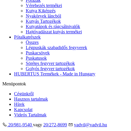
Pórázak
Vérebezés termékei
Kutya Kiképzés
Nyakörvek láncból
Kutyás Tartozékok
Kutyatápok és rágcsálnivalók
Hajtóvadászat kutyás termékei
Pótalkatrészek
Összes
Légpuskák szabadidős fegyverek
Puskacsövek
Puskatusok
Sörétes fegyver tartozékok
Golyós fegyver tartozékok
HUBERTUS Termékek - Made in Hungary
Menüpontok
Cégünkről
Hasznos tartalmak
Hírek
Kapcsolat
Videós Tartalmak
20/981-9540
vagy
20/272-8699
vadvil@vadvil.hu