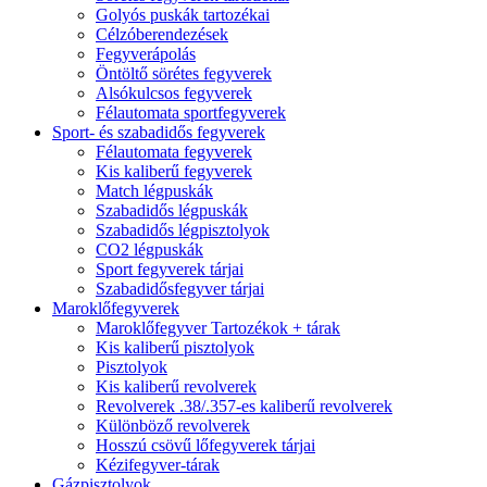
Golyós puskák tartozékai
Célzóberendezések
Fegyverápolás
Öntöltő sörétes fegyverek
Alsókulcsos fegyverek
Félautomata sportfegyverek
Sport- és szabadidős fegyverek
Félautomata fegyverek
Kis kaliberű fegyverek
Match légpuskák
Szabadidős légpuskák
Szabadidős légpisztolyok
CO2 légpuskák
Sport fegyverek tárjai
Szabadidősfegyver tárjai
Maroklőfegyverek
Maroklőfegyver Tartozékok + tárak
Kis kaliberű pisztolyok
Pisztolyok
Kis kaliberű revolverek
Revolverek .38/.357-es kaliberű revolverek
Különböző revolverek
Hosszú csövű lőfegyverek tárjai
Kézifegyver-tárak
Gázpisztolyok