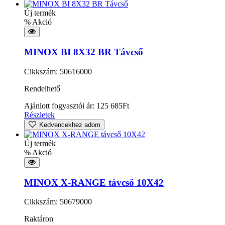
Új termék
% Akció
MINOX BI 8X32 BR Távcső
Cikkszám: 50616000
Rendelhető
Ajánlott fogyasztói ár:
125 685
Ft
Részletek
Kedvencekhez adom
Új termék
% Akció
MINOX X-RANGE távcső 10X42
Cikkszám: 50679000
Raktáron