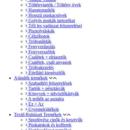
Tölténytartók / Töltény övek
Hangtompítók
Hosszú puskacsövek
Golyós puskák tartozékai
Téli les vadászat felszerelései
Pisztolytáskák
Célzóbotok
Trófeatáblák
Fegyverápolás
Fegyverszéfek
Csalétek + elriasztók
Csalétek, csali anyagok
Trófeakezelés
Éjjellátó kiegészítők
Ajándék termékek
Szabadtéri felszerelések
Tartók + pénztárcák
Könyvek + üdvözlőkártyák
A teríték az asztalra
Ez + Az
Gyermekjátékok
Textil-Ruházati Termékek
Sporlövész cipők és kesztyűk
Puskatokok és kofferek