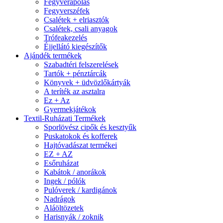
Fegyverápolás
Fegyverszéfek
Csalétek + elriasztók
Csalétek, csali anyagok
Trófeakezelés
Éjjellátó kiegészítők
Ajándék termékek
Szabadtéri felszerelések
Tartók + pénztárcák
Könyvek + üdvözlőkártyák
A teríték az asztalra
Ez + Az
Gyermekjátékok
Textil-Ruházati Termékek
Sporlövész cipők és kesztyűk
Puskatokok és kofferek
Hajtóvadászat termékei
EZ + AZ
Esőruházat
Kabátok / anorákok
Ingek / pólók
Pulóverek / kardigánok
Nadrágok
Aláöltözetek
Harisnyák / zoknik