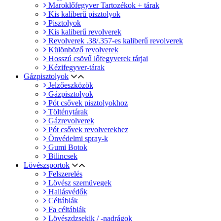
Maroklőfegyver Tartozékok + tárak
Kis kaliberű pisztolyok
Pisztolyok
Kis kaliberű revolverek
Revolverek .38/.357-es kaliberű revolverek
Különböző revolverek
Hosszú csövű lőfegyverek tárjai
Kézifegyver-tárak
Gázpisztolyok
Jelzőeszközök
Gázpisztolyok
Pót csővek pisztolyokhoz
Tölténytárak
Gázrevolverek
Pót csővek revolverekhez
Önvédelmi spray-k
Gumi Botok
Bilincsek
Lövészsportok
Felszerelés
Lövész szemüvegek
Hallásvédők
Céltáblák
Fa céltáblák
Lövészdzsekik / -nadrágok