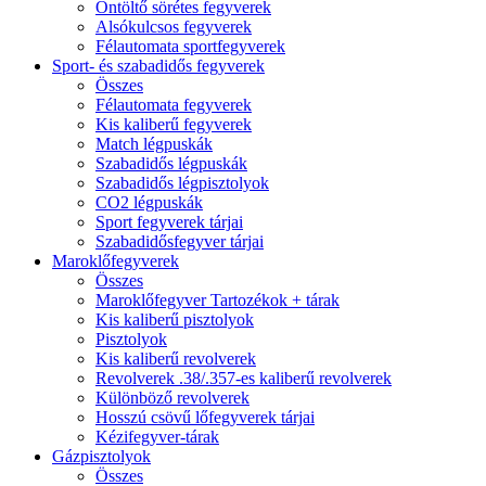
Öntöltő sörétes fegyverek
Alsókulcsos fegyverek
Félautomata sportfegyverek
Sport- és szabadidős fegyverek
Összes
Félautomata fegyverek
Kis kaliberű fegyverek
Match légpuskák
Szabadidős légpuskák
Szabadidős légpisztolyok
CO2 légpuskák
Sport fegyverek tárjai
Szabadidősfegyver tárjai
Maroklőfegyverek
Összes
Maroklőfegyver Tartozékok + tárak
Kis kaliberű pisztolyok
Pisztolyok
Kis kaliberű revolverek
Revolverek .38/.357-es kaliberű revolverek
Különböző revolverek
Hosszú csövű lőfegyverek tárjai
Kézifegyver-tárak
Gázpisztolyok
Összes