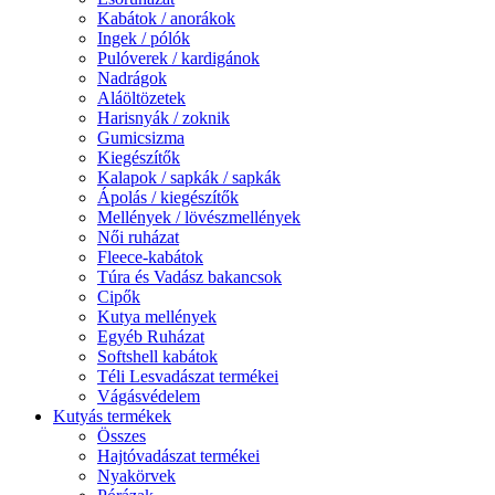
Kabátok / anorákok
Ingek / pólók
Pulóverek / kardigánok
Nadrágok
Aláöltözetek
Harisnyák / zoknik
Gumicsizma
Kiegészítők
Kalapok / sapkák / sapkák
Ápolás / kiegészítők
Mellények / lövészmellények
Női ruházat
Fleece-kabátok
Túra és Vadász bakancsok
Cipők
Kutya mellények
Egyéb Ruházat
Softshell kabátok
Téli Lesvadászat termékei
Vágásvédelem
Kutyás termékek
Összes
Hajtóvadászat termékei
Nyakörvek