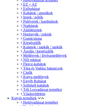
Hajtóvadászat termékei
EZ + AZ
Esőruházat
Kabátok / anorákok
Ingek / pólók
Pulóverek / kardigánok
Nadrágok
Aláöltözetek
Harisnyák / zoknik
Gumicsizma
Kiegészítők
Kalapok / sapkák / sapkák
Ápolás / kiegészítők
Mellények / lövészmellények
Női ruházat
Fleece-kabátok
Túra és Vadász bakancsok
Cipők
Kutya mellények
Egyéb Ruházat
Softshell kabátok
Téli Lesvadászat termékei
Vágásvédelem
Kutyás termékek
Hajtóvadászat termékei